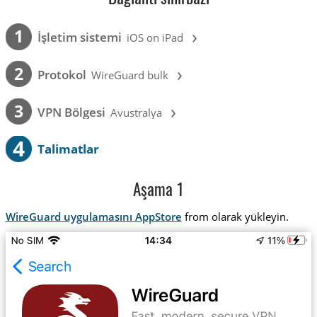
›
1
İşletim sistemi
iOS on iPad
›
2
Protokol
WireGuard bulk
›
3
VPN Bölgesi
Avustralya
4
Talimatlar
Aşama 1
WireGuard uygulamasını AppStore
from olarak yükleyin.