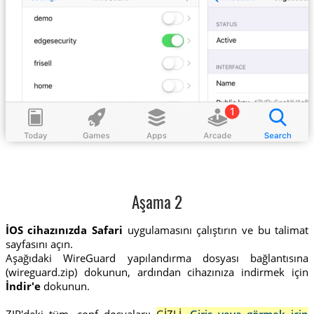
Aşama 2
İOS cihazınızda Safari
uygulamasını çalıştırın ve bu talimat
sayfasını açın.
Aşağıdaki WireGuard yapılandırma dosyası bağlantısına
(wireguard.zip) dokunun, ardından cihazınıza indirmek için
İndir'e
dokunun.
ZIP'deki tüm .conf dosyaları:
GİZLİ.
Giriş veya görmek için