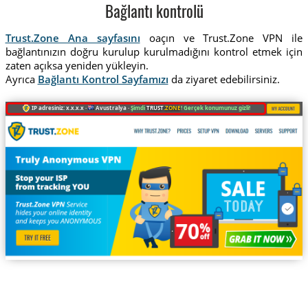
Bağlantı kontrolü
Trust.Zone Ana sayfasını
oaçın ve Trust.Zone VPN ile
bağlantınızın doğru kurulup kurulmadığını kontrol etmek için
zaten açıksa yeniden yükleyin.
Ayrıca
Bağlantı Kontrol Sayfamızı
da ziyaret edebilirsiniz.
IP adresiniz: x.x.x.x ·
Avustralya ·
Şimdi
TRUST
.ZONE
! Gerçek konumunuz gizli!