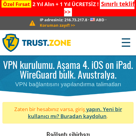
Sınırlı teklif
Özel Fırsat
2 Yıl Alın + 1 Yıl ÜCRETSİZ !
>>
IP adresiniz:
216.73.217.8
·
ABD
·
Koruman zayıf!
>>
☰
VPN kurulumu. Aşama 4. iOS on iPad.
WireGuard bulk. Avustralya.
VPN bağlantısını yapılandırma talimatları
Zaten bir hesabınız varsa, giriş
yapın. Yeni bir
kullanıcı mı?
Buradan kaydolun
.
Bağlantı sihirbazı