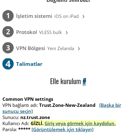
›
1
İşletim sistemi
iOS on iPad
›
2
Protokol
VLESS bulk
›
3
VPN Bölgesi
Yeni Zelanda
4
Talimatlar
Elle kurulum
#
Common VPN settings
VPN bağlantı adı:
Trust.Zone-New-Zealand
[Başka bir
sunucu seçin]
Sunucu:
nz.trust.zone
Kullanıcı Adı:
GİZLİ.
Giriş veya görmek için kaydolun.
Parola:
*****
[Görüntülemek için tıklayın]