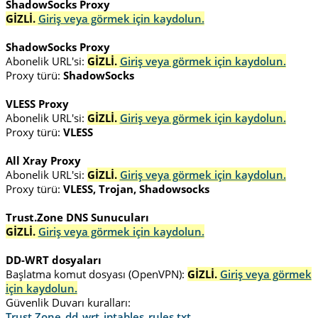
ShadowSocks Proxy
GİZLİ.
Giriş veya görmek için kaydolun.
ShadowSocks Proxy
Abonelik URL'si:
GİZLİ.
Giriş veya görmek için kaydolun.
Proxy türü:
ShadowSocks
VLESS Proxy
Abonelik URL'si:
GİZLİ.
Giriş veya görmek için kaydolun.
Proxy türü:
VLESS
All Xray Proxy
Abonelik URL'si:
GİZLİ.
Giriş veya görmek için kaydolun.
Proxy türü:
VLESS, Trojan, Shadowsocks
Trust.Zone DNS Sunucuları
GİZLİ.
Giriş veya görmek için kaydolun.
DD-WRT dosyaları
Başlatma komut dosyası (OpenVPN):
GİZLİ.
Giriş veya görmek
için kaydolun.
Güvenlik Duvarı kuralları:
Trust.Zone_dd_wrt_iptables_rules.txt