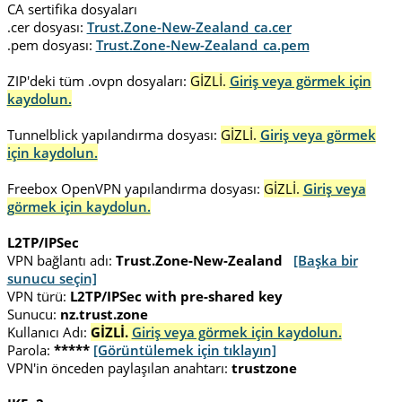
CA sertifika dosyaları
.cer dosyası:
Trust.Zone-New-Zealand_ca.cer
.pem dosyası:
Trust.Zone-New-Zealand_ca.pem
ZIP'deki tüm .ovpn dosyaları:
GİZLİ.
Giriş veya görmek için
kaydolun.
Tunnelblick yapılandırma dosyası:
GİZLİ.
Giriş veya görmek
için kaydolun.
Freebox OpenVPN yapılandırma dosyası:
GİZLİ.
Giriş veya
görmek için kaydolun.
L2TP/IPSec
VPN bağlantı adı:
Trust.Zone-New-Zealand
[Başka bir
sunucu seçin]
VPN türü:
L2TP/IPSec with pre-shared key
Sunucu:
nz.trust.zone
Kullanıcı Adı:
GİZLİ.
Giriş veya görmek için kaydolun.
Parola:
*****
[Görüntülemek için tıklayın]
VPN'in önceden paylaşılan anahtarı:
trustzone