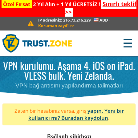
Sınırlı teklif
Özel Fırsat
2 Yıl Alın + 1 Yıl ÜCRETSİZ !
>>
IP adresiniz:
216.73.216.229
·
ABD
·
Koruman zayıf!
>>
☰
VPN kurulumu. Aşama 4. iOS on iPad.
VLESS bulk. Yeni Zelanda.
VPN bağlantısını yapılandırma talimatları
Zaten bir hesabınız varsa, giriş
yapın. Yeni bir
kullanıcı mı?
Buradan kaydolun
.
Bağlantı sihirbazı