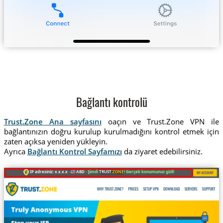
Bağlantı kontrolü
Trust.Zone Ana sayfasını
oaçın ve Trust.Zone VPN ile
bağlantınızın doğru kurulup kurulmadığını kontrol etmek için
zaten açıksa yeniden yükleyin.
Ayrıca
Bağlantı Kontrol Sayfamızı
da ziyaret edebilirsiniz.
IP adresiniz: x.x.x.x ·
ABD ·
Şimdi
TRUST
.ZONE
! Gerçek konumunuz gizli!