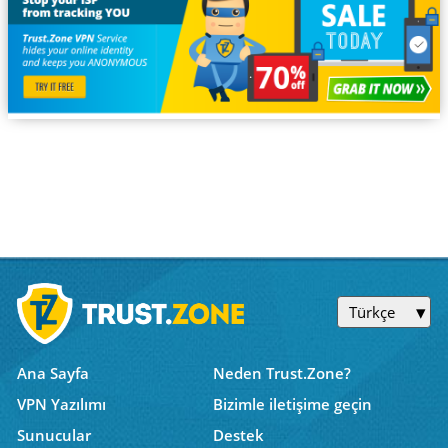
Türkçe
Ana Sayfa
Neden Trust.Zone?
VPN Yazılımı
Bizimle iletişime geçin
Sunucular
Destek