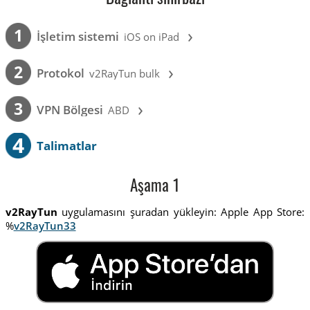
›
1
İşletim sistemi
iOS on iPad
›
2
Protokol
v2RayTun bulk
›
3
VPN Bölgesi
ABD
4
Talimatlar
Aşama 1
v2RayTun
uygulamasını şuradan yükleyin: Apple App Store:
%
v2RayTun33