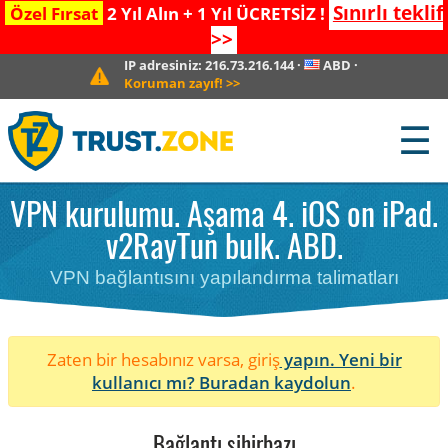
Sınırlı teklif
Özel Fırsat
2 Yıl Alın + 1 Yıl ÜCRETSİZ !
>>
IP adresiniz:
216.73.216.144
·
ABD
·
Koruman zayıf!
>>
☰
VPN kurulumu. Aşama 4. iOS on iPad.
v2RayTun bulk. ABD.
VPN bağlantısını yapılandırma talimatları
Zaten bir hesabınız varsa, giriş
yapın. Yeni bir
kullanıcı mı?
Buradan kaydolun
.
Bağlantı sihirbazı