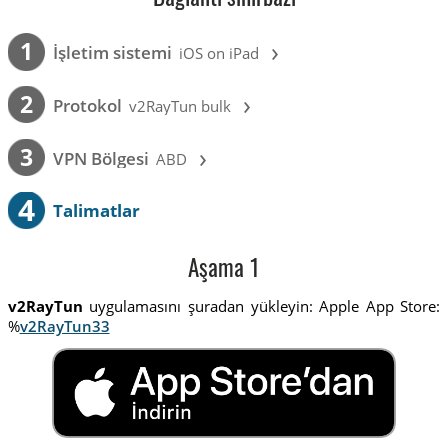
›
1
İşletim sistemi
iOS on iPad
›
2
Protokol
v2RayTun bulk
›
3
VPN Bölgesi
ABD
4
Talimatlar
Aşama 1
v2RayTun
uygulamasını şuradan yükleyin: Apple App Store:
%
v2RayTun33