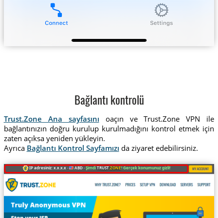
Bağlantı kontrolü
Trust.Zone Ana sayfasını
oaçın ve Trust.Zone VPN ile
bağlantınızın doğru kurulup kurulmadığını kontrol etmek için
zaten açıksa yeniden yükleyin.
Ayrıca
Bağlantı Kontrol Sayfamızı
da ziyaret edebilirsiniz.
IP adresiniz: x.x.x.x ·
ABD ·
Şimdi
TRUST
.ZONE
! Gerçek konumunuz gizli!