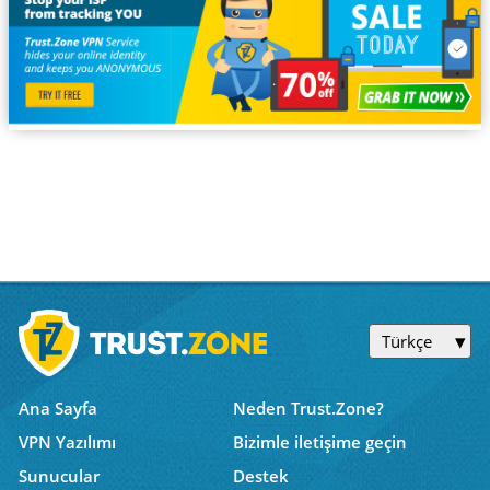
Türkçe
Ana Sayfa
Neden Trust.Zone?
VPN Yazılımı
Bizimle iletişime geçin
Sunucular
Destek