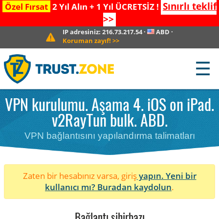
Sınırlı teklif
Özel Fırsat
2 Yıl Alın + 1 Yıl ÜCRETSİZ !
>>
IP adresiniz:
216.73.217.54
·
ABD
·
Koruman zayıf!
>>
☰
VPN kurulumu. Aşama 4. iOS on iPad.
v2RayTun bulk. ABD.
VPN bağlantısını yapılandırma talimatları
Zaten bir hesabınız varsa, giriş
yapın. Yeni bir
kullanıcı mı?
Buradan kaydolun
.
Bağlantı sihirbazı