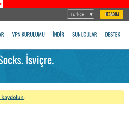
>
Türkçe
HESABIM
AR
VPN KURULUMU
İNDIR
SUNUCULAR
DESTEK
cks. İsviçre.
 kaydolun
.