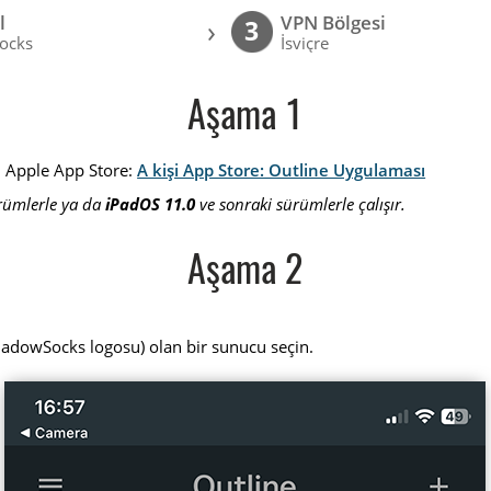
l
VPN Bölgesi
›
3
ocks
İsviçre
Aşama 1
: Apple App Store:
A kişi App Store: Outline Uygulaması
rümlerle ya da
iPadOS 11.0
ve sonraki sürümlerle çalışır.
Aşama 2
dowSocks logosu) olan bir sunucu seçin.