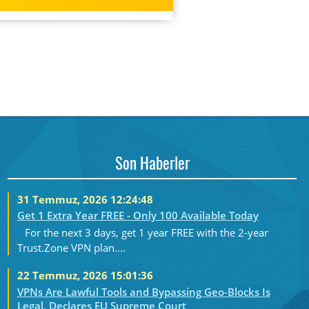
Son Haberler
31 Temmuz, 2026 12:24:48
Get 1 Extra Year FREE - Only 100 Available Today
For the next 3 days, get 1 year FREE with the 2-year
Trust.Zone VPN plan....
22 Temmuz, 2026 15:01:36
VPNs Are Lawful Tools and Bypassing Geo-Blocks Is
Legal, Declares EU Supreme Court