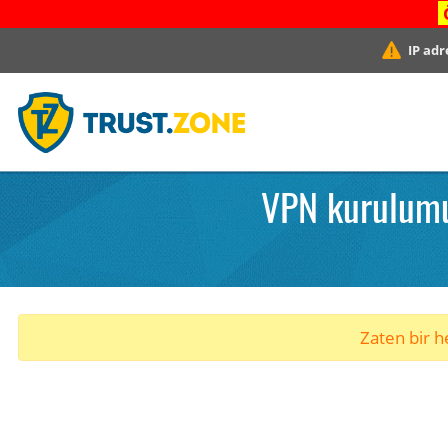
IP adr
VPN kurulumu
Zaten bir he