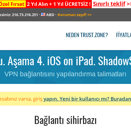
Sınırlı teklif
>
Özel Fırsat
2 Yıl Alın + 1 Yıl ÜCRETSİZ !
esiniz:
216.73.216.251
·
ABD
·
Koruman zayıf!
>>
NEDEN TRUST.ZONE?
FIYATL
. Aşama 4. iOS on iPad. ShadowSo
VPN bağlantısını yapılandırma talimatları
sabınız varsa, giriş
yapın. Yeni bir kullanıcı mı?
Buradan
Bağlantı sihirbazı