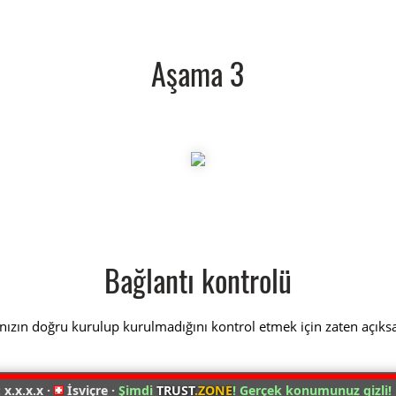
Aşama 3
Bağlantı kontrolü
nızın doğru kurulup kurulmadığını kontrol etmek için zaten açıks
 x.x.x.x ·
İsviçre ·
Şimdi
TRUST
.ZONE
! Gerçek konumunuz gizli!