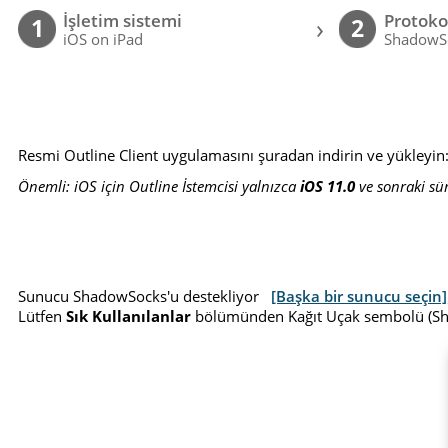
İşletim sistemi
Protoko
›
1
2
iOS on iPad
ShadowS
Resmi Outline Client uygulamasını şuradan indirin ve yükleyin
Önemli: iOS için Outline İstemcisi yalnızca
iOS 11.0
ve sonraki sü
Sunucu ShadowSocks'u destekliyor
[Başka bir sunucu seçin]
Lütfen
Sık Kullanılanlar
bölümünden Kağıt Uçak sembolü (Sha