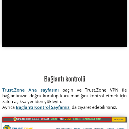
Bağlantı kontrolü
Trust.Zone Ana sayfasını
oaçın ve Trust.Zone VPN ile
bağlantınızın doğru kurulup kurulmadığını kontrol etmek için
zaten açıksa yeniden yükleyin.
Ayrıca
Bağlantı Kontrol Sayfamızı
da ziyaret edebilirsiniz.
IP adresiniz: x.x.x.x ·
ABD ·
Şimdi
TRUST
.ZONE
! Gerçek konumunuz gizli!