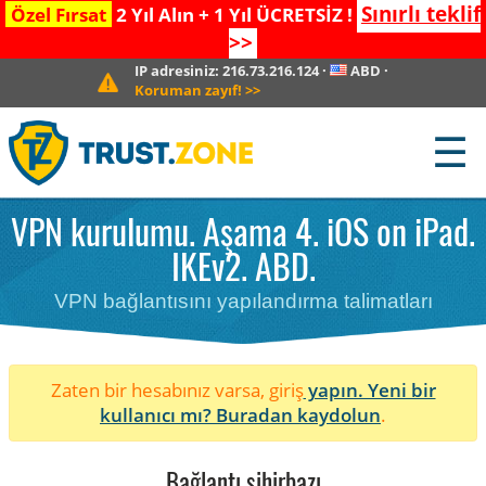
Sınırlı teklif
Özel Fırsat
2 Yıl Alın + 1 Yıl ÜCRETSİZ !
>>
IP adresiniz:
216.73.216.124
·
ABD
·
Koruman zayıf!
>>
☰
VPN kurulumu. Aşama 4. iOS on iPad.
IKEv2. ABD.
VPN bağlantısını yapılandırma talimatları
Zaten bir hesabınız varsa, giriş
yapın. Yeni bir
kullanıcı mı?
Buradan kaydolun
.
Bağlantı sihirbazı