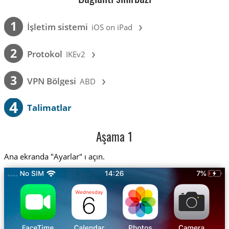
›
1
İşletim sistemi
iOS on iPad
›
2
Protokol
IKEv2
›
3
VPN Bölgesi
ABD
4
Talimatlar
Aşama 1
Ana ekranda "Ayarlar" ı açın.