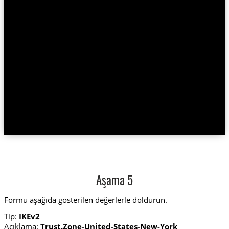
Aşama 5
Formu aşağıda gösterilen değerlerle doldurun.
Tip:
IKEv2
Açıklama:
Trust.Zone-United-States-New-York