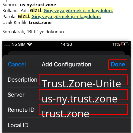
Sunucu:
us-ny.trust.zone
Kullanıcı Adı:
GİZLİ.
Giriş veya görmek için kaydolun.
Parola:
GİZLİ.
Giriş veya görmek için kaydolun.
Uzak Kimlik:
trust.zone
Son olarak, "Bitti" ye dokunun.
Trust.Zone-United-
us-ny.trust.zone
trust.zone