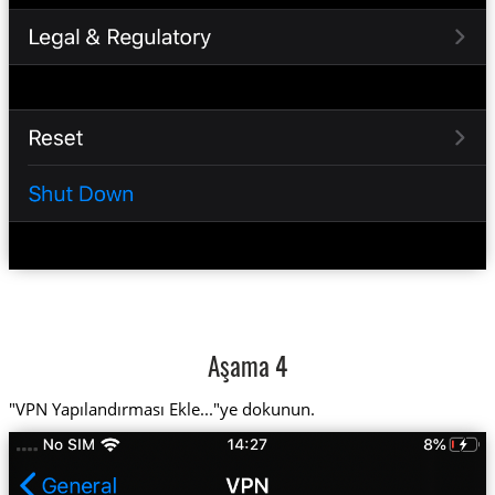
Aşama 4
"VPN Yapılandırması Ekle..."ye dokunun.