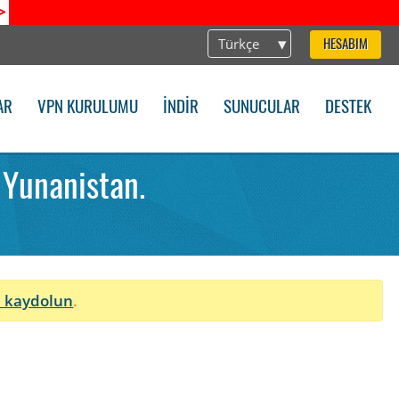
>
Türkçe
HESABIM
AR
VPN KURULUMU
İNDIR
SUNUCULAR
DESTEK
 Yunanistan.
 kaydolun
.