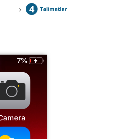
4
›
Talimatlar