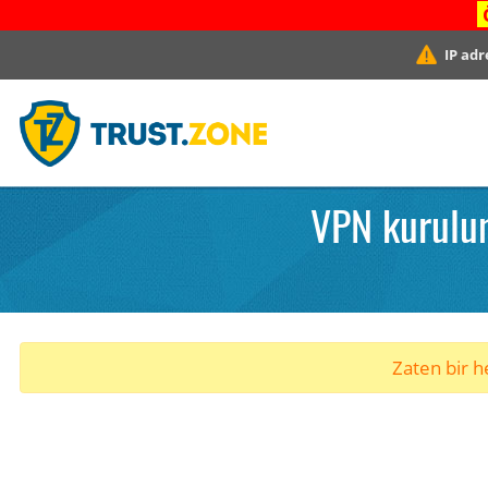
IP adr
VPN kurulum
Zaten bir he