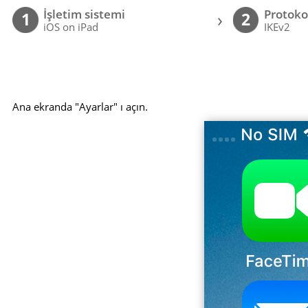
İşletim sistemi
Protoko
›
1
2
iOS on iPad
IKEv2
Ana ekranda "Ayarlar" ı açın.