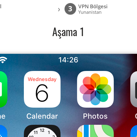
l
VPN Bölgesi
›
3
Yunanistan
Aşama 1