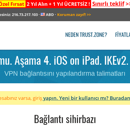
Sınırlı teklif
>
Özel Fırsat
2 Yıl Alın + 1 Yıl ÜCRETSİZ !
esiniz:
216.73.217.103
·
ABD
·
Koruman zayıf!
>>
NEDEN TRUST.ZONE?
FIYATL
u. Aşama 4. iOS on iPad. IKEv2.
VPN bağlantısını yapılandırma talimatları
sabınız varsa, giriş
yapın. Yeni bir kullanıcı mı?
Buradan
Bağlantı sihirbazı