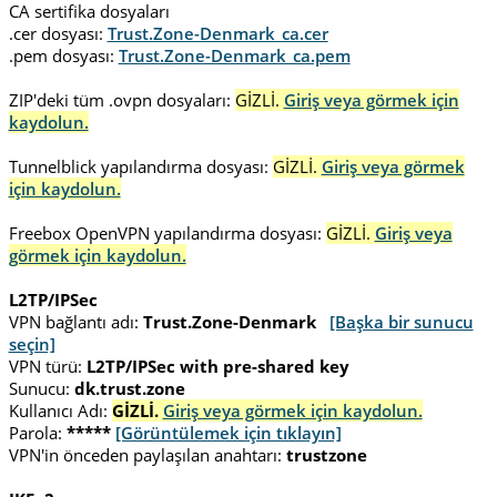
CA sertifika dosyaları
.cer dosyası:
Trust.Zone-Denmark_ca.cer
.pem dosyası:
Trust.Zone-Denmark_ca.pem
ZIP'deki tüm .ovpn dosyaları:
GİZLİ.
Giriş veya görmek için
kaydolun.
Tunnelblick yapılandırma dosyası:
GİZLİ.
Giriş veya görmek
için kaydolun.
Freebox OpenVPN yapılandırma dosyası:
GİZLİ.
Giriş veya
görmek için kaydolun.
L2TP/IPSec
VPN bağlantı adı:
Trust.Zone-Denmark
[Başka bir sunucu
seçin]
VPN türü:
L2TP/IPSec with pre-shared key
Sunucu:
dk.trust.zone
Kullanıcı Adı:
GİZLİ.
Giriş veya görmek için kaydolun.
Parola:
*****
[Görüntülemek için tıklayın]
VPN'in önceden paylaşılan anahtarı:
trustzone