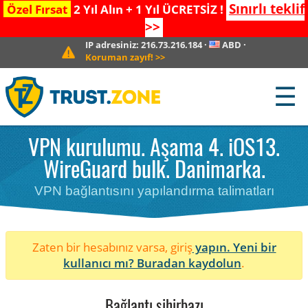
Sınırlı teklif
Özel Fırsat
2 Yıl Alın + 1 Yıl ÜCRETSİZ !
>>
IP adresiniz:
216.73.216.184
·
ABD
·
Koruman zayıf!
>>
☰
VPN kurulumu. Aşama 4. iOS13.
WireGuard bulk. Danimarka.
VPN bağlantısını yapılandırma talimatları
Zaten bir hesabınız varsa, giriş
yapın. Yeni bir
kullanıcı mı?
Buradan kaydolun
.
Bağlantı sihirbazı