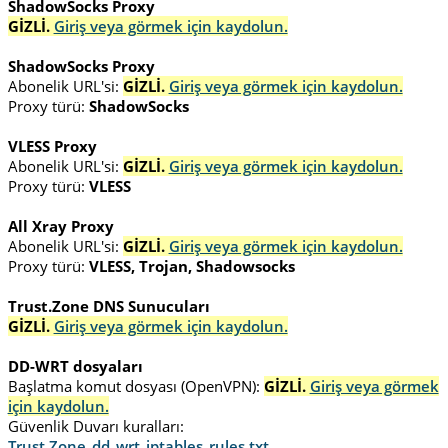
ShadowSocks Proxy
GİZLİ.
Giriş veya görmek için kaydolun.
ShadowSocks Proxy
Abonelik URL'si:
GİZLİ.
Giriş veya görmek için kaydolun.
Proxy türü:
ShadowSocks
VLESS Proxy
Abonelik URL'si:
GİZLİ.
Giriş veya görmek için kaydolun.
Proxy türü:
VLESS
All Xray Proxy
Abonelik URL'si:
GİZLİ.
Giriş veya görmek için kaydolun.
Proxy türü:
VLESS, Trojan, Shadowsocks
Trust.Zone DNS Sunucuları
GİZLİ.
Giriş veya görmek için kaydolun.
DD-WRT dosyaları
Başlatma komut dosyası (OpenVPN):
GİZLİ.
Giriş veya görmek
için kaydolun.
Güvenlik Duvarı kuralları:
Trust.Zone_dd_wrt_iptables_rules.txt