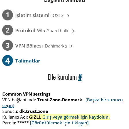
›
1
İşletim sistemi
iOS13
›
2
Protokol
WireGuard bulk
›
3
VPN Bölgesi
Danimarka
4
Talimatlar
Elle kurulum
#
Common VPN settings
VPN bağlantı adı:
Trust.Zone-Denmark
[Başka bir sunucu
seçin]
Sunucu:
dk.trust.zone
Kullanıcı Adı:
GİZLİ.
Giriş veya görmek için kaydolun.
Parola:
*****
[Görüntülemek için tıklayın]