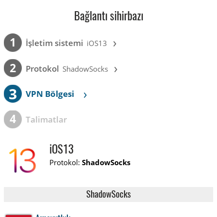
Bağlantı sihirbazı
›
1
İşletim sistemi
iOS13
›
2
Protokol
ShadowSocks
3
›
VPN Bölgesi
4
Talimatlar
iOS13
Protokol:
ShadowSocks
ShadowSocks