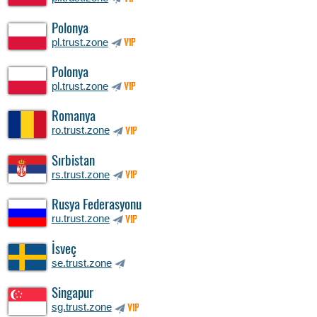
Polonya
pl.trust.zone
VIP
Polonya
pl.trust.zone
VIP
Romanya
ro.trust.zone
VIP
Sırbistan
rs.trust.zone
VIP
Rusya Federasyonu
ru.trust.zone
VIP
İsveç
se.trust.zone
Singapur
sg.trust.zone
VIP