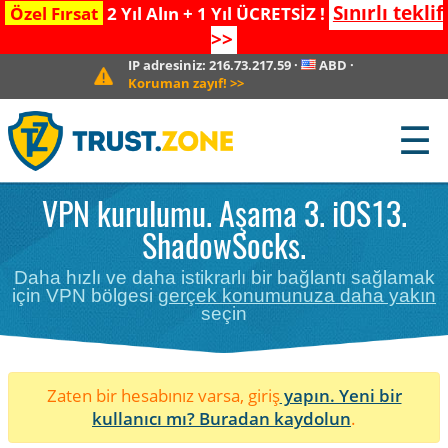
Sınırlı teklif
Özel Fırsat
2 Yıl Alın + 1 Yıl ÜCRETSİZ !
>>
IP adresiniz:
216.73.217.59
·
ABD
·
Koruman zayıf!
>>
☰
VPN kurulumu. Aşama 3. iOS13.
ShadowSocks.
Daha hızlı ve daha istikrarlı bir bağlantı sağlamak
için VPN bölgesi
gerçek konumunuza daha yakın
seçin
Zaten bir hesabınız varsa, giriş
yapın. Yeni bir
kullanıcı mı?
Buradan kaydolun
.