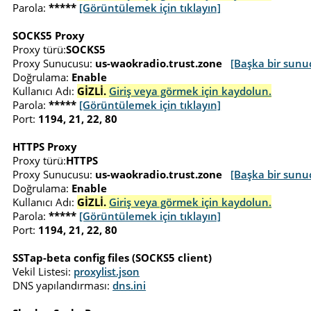
Parola:
*****
[Görüntülemek için tıklayın]
SOCKS5 Proxy
Proxy türü:
SOCKS5
Proxy Sunucusu:
us-waokradio.trust.zone
[Başka bir sunu
Doğrulama:
Enable
Kullanıcı Adı:
GİZLİ.
Giriş veya görmek için kaydolun.
Parola:
*****
[Görüntülemek için tıklayın]
Port:
1194, 21, 22, 80
HTTPS Proxy
Proxy türü:
HTTPS
Proxy Sunucusu:
us-waokradio.trust.zone
[Başka bir sunu
Doğrulama:
Enable
Kullanıcı Adı:
GİZLİ.
Giriş veya görmek için kaydolun.
Parola:
*****
[Görüntülemek için tıklayın]
Port:
1194, 21, 22, 80
SSTap-beta config files (SOCKS5 client)
Vekil Listesi:
proxylist.json
DNS yapılandırması:
dns.ini