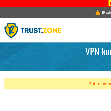
IP ad
VPN ku
Zaten bir he