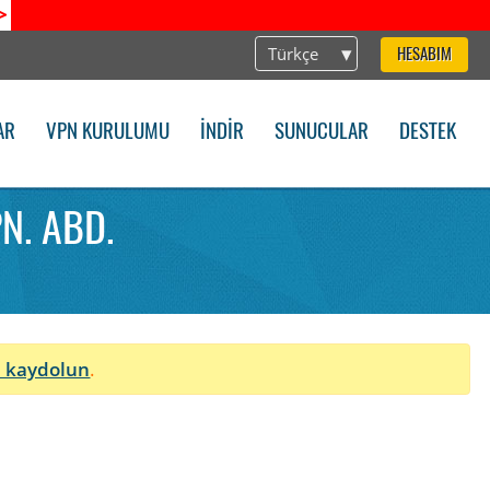
>
Türkçe
HESABIM
AR
VPN KURULUMU
İNDIR
SUNUCULAR
DESTEK
N. ABD.
 kaydolun
.