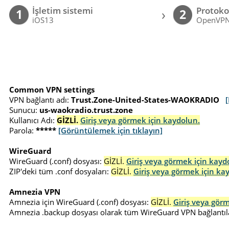
İşletim sistemi
Protoko
›
1
2
iOS13
OpenVP
Common VPN settings
VPN bağlantı adı:
Trust.Zone-United-States-WAOKRADIO
Sunucu:
us-waokradio.trust.zone
Kullanıcı Adı:
GİZLİ.
Giriş veya görmek için kaydolun.
Parola:
*****
[Görüntülemek için tıklayın]
WireGuard
WireGuard (.conf) dosyası:
GİZLİ.
Giriş veya görmek için kayd
ZIP'deki tüm .conf dosyaları:
GİZLİ.
Giriş veya görmek için ka
Amnezia VPN
Amnezia için WireGuard (.conf) dosyası:
GİZLİ.
Giriş veya gör
Amnezia .backup dosyası olarak tüm WireGuard VPN bağlantıla