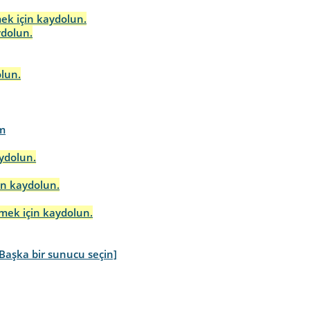
mek için kaydolun.
ydolun.
olun.
m
aydolun.
in kaydolun.
rmek için kaydolun.
[Başka bir sunucu seçin]