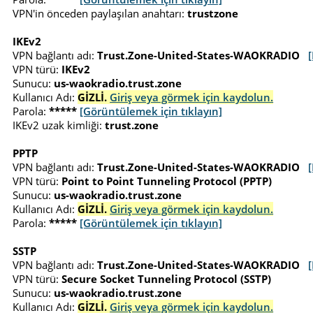
VPN'in önceden paylaşılan anahtarı:
trustzone
IKEv2
VPN bağlantı adı:
Trust.Zone-United-States-WAOKRADIO
VPN türü:
IKEv2
Sunucu:
us-waokradio.trust.zone
Kullanıcı Adı:
GİZLİ.
Giriş veya görmek için kaydolun.
Parola:
*****
[Görüntülemek için tıklayın]
IKEv2 uzak kimliği:
trust.zone
PPTP
VPN bağlantı adı:
Trust.Zone-United-States-WAOKRADIO
VPN türü:
Point to Point Tunneling Protocol (PPTP)
Sunucu:
us-waokradio.trust.zone
Kullanıcı Adı:
GİZLİ.
Giriş veya görmek için kaydolun.
Parola:
*****
[Görüntülemek için tıklayın]
SSTP
VPN bağlantı adı:
Trust.Zone-United-States-WAOKRADIO
VPN türü:
Secure Socket Tunneling Protocol (SSTP)
Sunucu:
us-waokradio.trust.zone
Kullanıcı Adı:
GİZLİ.
Giriş veya görmek için kaydolun.