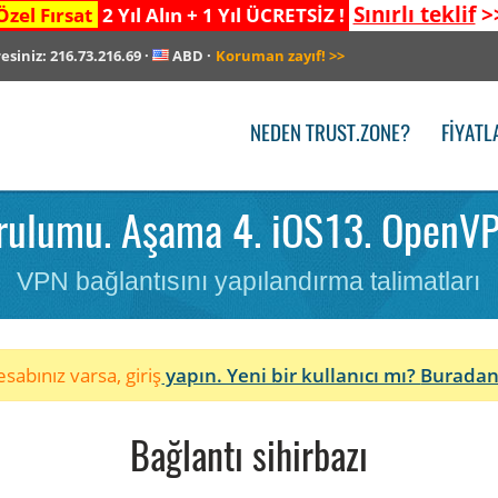
Sınırlı teklif
>
Özel Fırsat
2 Yıl Alın + 1 Yıl ÜCRETSİZ !
resiniz:
216.73.216.69
·
ABD
·
Koruman zayıf!
>>
NEDEN TRUST.ZONE?
FIYATL
rulumu. Aşama 4. iOS13. OpenVP
VPN bağlantısını yapılandırma talimatları
sabınız varsa, giriş
yapın. Yeni bir kullanıcı mı?
Buradan
Bağlantı sihirbazı