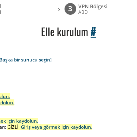
l
VPN Bölgesi
›
3
N
ABD
Elle kurulum
#
[Başka bir sunucu seçin]
olun.
ydolun.
mek için kaydolun.
rı:
GİZLİ.
Giriş veya görmek için kaydolun.