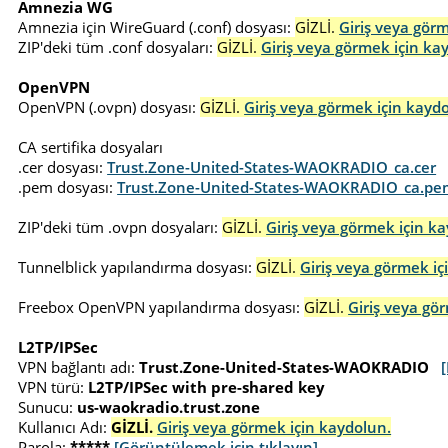
Amnezia WG
Amnezia için WireGuard (.conf) dosyası:
GİZLİ.
Giriş veya gör
ZIP'deki tüm .conf dosyaları:
GİZLİ.
Giriş veya görmek için ka
OpenVPN
OpenVPN (.ovpn) dosyası:
GİZLİ.
Giriş veya görmek için kayd
CA sertifika dosyaları
.cer dosyası:
Trust.Zone-United-States-WAOKRADIO_ca.cer
.pem dosyası:
Trust.Zone-United-States-WAOKRADIO_ca.pe
ZIP'deki tüm .ovpn dosyaları:
GİZLİ.
Giriş veya görmek için k
Tunnelblick yapılandırma dosyası:
GİZLİ.
Giriş veya görmek iç
Freebox OpenVPN yapılandırma dosyası:
GİZLİ.
Giriş veya gö
L2TP/IPSec
VPN bağlantı adı:
Trust.Zone-United-States-WAOKRADIO
VPN türü:
L2TP/IPSec with pre-shared key
Sunucu:
us-waokradio.trust.zone
Kullanıcı Adı:
GİZLİ.
Giriş veya görmek için kaydolun.
Parola:
*****
[Görüntülemek için tıklayın]