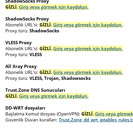
ShadowSocks Proxy
GİZLİ.
Giriş veya görmek için kaydolun.
ShadowSocks Proxy
Abonelik URL'si:
GİZLİ.
Giriş veya görmek için kaydolun.
Proxy türü:
ShadowSocks
VLESS Proxy
Abonelik URL'si:
GİZLİ.
Giriş veya görmek için kaydolun.
Proxy türü:
VLESS
All Xray Proxy
Abonelik URL'si:
GİZLİ.
Giriş veya görmek için kaydolun.
Proxy türü:
VLESS, Trojan, Shadowsocks
Trust.Zone DNS Sunucuları
GİZLİ.
Giriş veya görmek için kaydolun.
DD-WRT dosyaları
Başlatma komut dosyası (OpenVPN):
GİZLİ.
Giriş veya görmek
Güvenlik Duvarı kuralları:
Trust.Zone_dd_wrt_iptables_rules.t