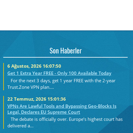
Son Haberler
6 Ağustos, 2026 16:07:50
Get 1 Extra Year FREE - Only 100 Available Today
For the next 3 days, get 1 year FREE with the 2-year
Trust.Zone VPN plan....
22 Temmuz, 2026 15:01:36
VPNs Are Lawful Tools and Bypassing Geo-Blocks Is
Legal, Declares EU Supreme Court
The debate is officially over. Europe’s highest court has
delivered a...