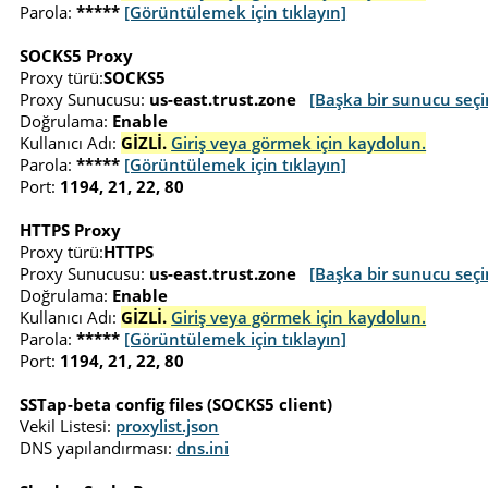
Parola:
*****
[Görüntülemek için tıklayın]
SOCKS5 Proxy
Proxy türü:
SOCKS5
Proxy Sunucusu:
us-east.trust.zone
[Başka bir sunucu seçi
Doğrulama:
Enable
Kullanıcı Adı:
GİZLİ.
Giriş veya görmek için kaydolun.
Parola:
*****
[Görüntülemek için tıklayın]
Port:
1194, 21, 22, 80
HTTPS Proxy
Proxy türü:
HTTPS
Proxy Sunucusu:
us-east.trust.zone
[Başka bir sunucu seçi
Doğrulama:
Enable
Kullanıcı Adı:
GİZLİ.
Giriş veya görmek için kaydolun.
Parola:
*****
[Görüntülemek için tıklayın]
Port:
1194, 21, 22, 80
SSTap-beta config files (SOCKS5 client)
Vekil Listesi:
proxylist.json
DNS yapılandırması:
dns.ini