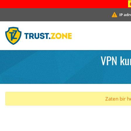
IP adr
VPN ku
Zaten bir he