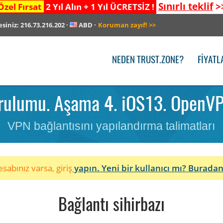
Sınırlı teklif
>
Özel Fırsat
2 Yıl Alın + 1 Yıl ÜCRETSİZ !
esiniz:
216.73.216.202
·
ABD
·
Koruman zayıf!
>>
NEDEN TRUST.ZONE?
FIYATL
rulumu. Aşama 4. iOS13. OpenVP
VPN bağlantısını yapılandırma talimatları
sabınız varsa, giriş
yapın. Yeni bir kullanıcı mı?
Buradan
Bağlantı sihirbazı