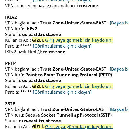
VPN'in önceden paylaşılan anahtarı:
trustzone
IKEv2
VPN bağlantı adı:
Trust.Zone-United-States-EAST
[Başka bi
VPN türü:
IKEv2
Sunucu:
us-east.trust.zone
Kullanıcı Adı:
GİZLİ.
Giriş veya görmek için kaydolun.
Parola:
*****
[Görüntülemek için tıklayın]
IKEv2 uzak kimliği:
trust.zone
PPTP
VPN bağlantı adı:
Trust.Zone-United-States-EAST
[Başka bi
VPN türü:
Point to Point Tunneling Protocol (PPTP)
Sunucu:
us-east.trust.zone
Kullanıcı Adı:
GİZLİ.
Giriş veya görmek için kaydolun.
Parola:
*****
[Görüntülemek için tıklayın]
SSTP
VPN bağlantı adı:
Trust.Zone-United-States-EAST
[Başka bi
VPN türü:
Secure Socket Tunneling Protocol (SSTP)
Sunucu:
us-east.trust.zone
Kullanıcı Adı:
GİZLİ.
Giriş veya görmek için kaydolun.