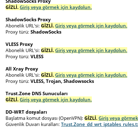
ShadowSocks Proxy
GİZLİ.
Giriş veya görmek için kaydolun.
ShadowSocks Proxy
Abonelik URL'si:
GİZLİ.
Giriş veya görmek için kaydolun.
Proxy türü:
ShadowSocks
VLESS Proxy
Abonelik URL'si:
GİZLİ.
Giriş veya görmek için kaydolun.
Proxy türü:
VLESS
All Xray Proxy
Abonelik URL'si:
GİZLİ.
Giriş veya görmek için kaydolun.
Proxy türü:
VLESS, Trojan, Shadowsocks
Trust.Zone DNS Sunucuları
GİZLİ.
Giriş veya görmek için kaydolun.
DD-WRT dosyaları
Başlatma komut dosyası (OpenVPN):
GİZLİ.
Giriş veya görmek
Güvenlik Duvarı kuralları:
Trust.Zone_dd_wrt_iptables_rules.t