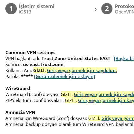
İşletim sistemi
Protoko
›
1
2
iOS13
OpenVP
Common VPN settings
VPN bağlantı adı:
Trust.Zone-United-States-EAST
[Başka bi
Sunucu:
us-east.trust.zone
Kullanıcı Adı:
GİZLİ.
Giriş veya görmek için kaydolun.
Parola:
*****
[Görüntülemek için tıklayın]
WireGuard
WireGuard (.conf) dosyası:
GİZLİ.
Giriş veya görmek için kayd
ZIP'deki tüm .conf dosyaları:
GİZLİ.
Giriş veya görmek için ka
Amnezia VPN
Amnezia için WireGuard (.conf) dosyası:
GİZLİ.
Giriş veya gör
Amnezia .backup dosyası olarak tüm WireGuard VPN bağlantıla