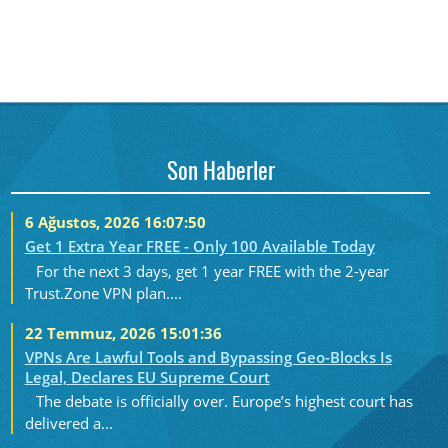
Son Haberler
6 Ağustos, 2026 16:07:50
Get 1 Extra Year FREE - Only 100 Available Today
For the next 3 days, get 1 year FREE with the 2-year
Trust.Zone VPN plan....
22 Temmuz, 2026 15:01:36
VPNs Are Lawful Tools and Bypassing Geo-Blocks Is
Legal, Declares EU Supreme Court
The debate is officially over. Europe’s highest court has
delivered a...