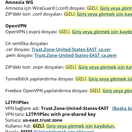
Amnezia WG
Amnezia için WireGuard (.conf) dosyası:
GİZLİ.
Giriş veya gör
ZIP'deki tüm .conf dosyaları:
GİZLİ.
Giriş veya görmek için ka
OpenVPN
OpenVPN (.ovpn) dosyası:
GİZLİ.
Giriş veya görmek için kayd
CA sertifika dosyaları
.cer dosyası:
Trust.Zone-United-States-EAST_ca.cer
.pem dosyası:
Trust.Zone-United-States-EAST_ca.pem
ZIP'deki tüm .ovpn dosyaları:
GİZLİ.
Giriş veya görmek için k
Tunnelblick yapılandırma dosyası:
GİZLİ.
Giriş veya görmek iç
Freebox OpenVPN yapılandırma dosyası:
GİZLİ.
Giriş veya gö
L2TP/IPSec
VPN bağlantı adı:
Trust.Zone-United-States-EAST
[Başka bi
VPN türü:
L2TP/IPSec with pre-shared key
Sunucu:
us-east.trust.zone
Kullanıcı Adı:
GİZLİ.
Giriş veya görmek için kaydolun.
Parola:
*****
[Görüntülemek için tıklayın]