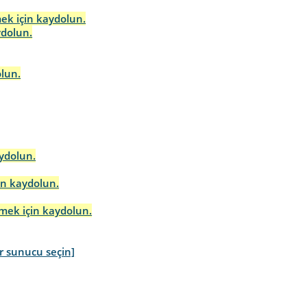
mek için kaydolun.
ydolun.
olun.
aydolun.
in kaydolun.
rmek için kaydolun.
r sunucu seçin]