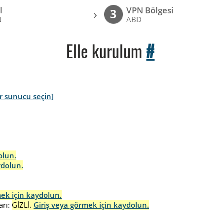
l
VPN Bölgesi
›
3
N
ABD
Elle kurulum
#
r sunucu seçin]
olun.
ydolun.
mek için kaydolun.
rı:
GİZLİ.
Giriş veya görmek için kaydolun.