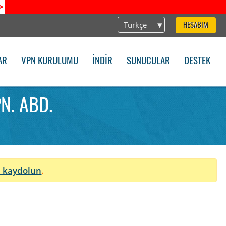
>
Türkçe
HESABIM
AR
VPN KURULUMU
İNDIR
SUNUCULAR
DESTEK
N. ABD.
 kaydolun
.