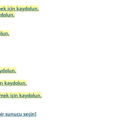
mek için kaydolun.
ydolun.
olun.
aydolun.
in kaydolun.
rmek için kaydolun.
ir sunucu seçin]