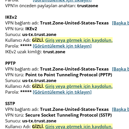
VPN'in önceden paylaşılan anahtarı:
trustzone
IKEv2
VPN bağlantı adı:
Trust.Zone-United-States-Texas
[Başka b
VPN türü:
IKEv2
Sunucu:
us-tx.trust.zone
Kullanıcı Adı:
GİZLİ.
Giriş veya görmek için kaydolun.
Parola:
*****
[Görüntülemek için tıklayın]
IKEv2 uzak kimliği:
trust.zone
PPTP
VPN bağlantı adı:
Trust.Zone-United-States-Texas
[Başka b
VPN türü:
Point to Point Tunneling Protocol (PPTP)
Sunucu:
us-tx.trust.zone
Kullanıcı Adı:
GİZLİ.
Giriş veya görmek için kaydolun.
Parola:
*****
[Görüntülemek için tıklayın]
SSTP
VPN bağlantı adı:
Trust.Zone-United-States-Texas
[Başka b
VPN türü:
Secure Socket Tunneling Protocol (SSTP)
Sunucu:
us-tx.trust.zone
Kullanıcı Adı:
GİZLİ.
Giriş veya görmek için kaydolun.