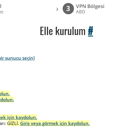
l
VPN Bölgesi
›
3
ec
ABD
Elle kurulum
#
ir sunucu seçin]
olun.
ydolun.
mek için kaydolun.
rı:
GİZLİ.
Giriş veya görmek için kaydolun.