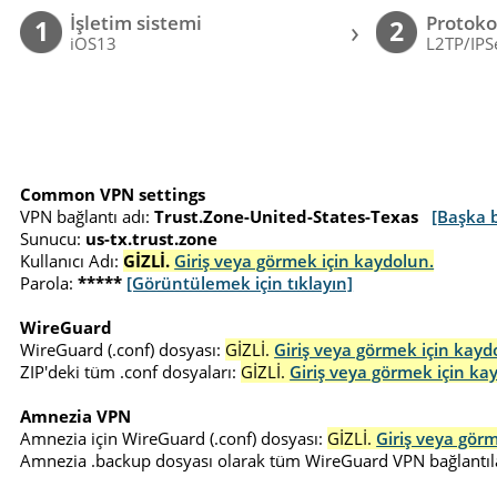
İşletim sistemi
Protoko
›
1
2
iOS13
L2TP/IPS
Common VPN settings
VPN bağlantı adı:
Trust.Zone-United-States-Texas
[Başka b
Sunucu:
us-tx.trust.zone
Kullanıcı Adı:
GİZLİ.
Giriş veya görmek için kaydolun.
Parola:
*****
[Görüntülemek için tıklayın]
WireGuard
WireGuard (.conf) dosyası:
GİZLİ.
Giriş veya görmek için kayd
ZIP'deki tüm .conf dosyaları:
GİZLİ.
Giriş veya görmek için ka
Amnezia VPN
Amnezia için WireGuard (.conf) dosyası:
GİZLİ.
Giriş veya gör
Amnezia .backup dosyası olarak tüm WireGuard VPN bağlantıla