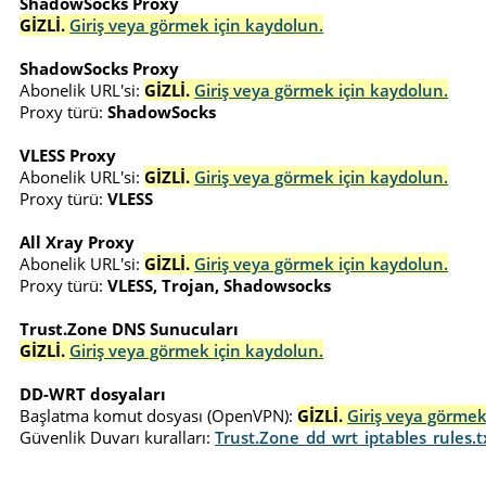
ShadowSocks Proxy
GİZLİ.
Giriş veya görmek için kaydolun.
ShadowSocks Proxy
Abonelik URL'si:
GİZLİ.
Giriş veya görmek için kaydolun.
Proxy türü:
ShadowSocks
VLESS Proxy
Abonelik URL'si:
GİZLİ.
Giriş veya görmek için kaydolun.
Proxy türü:
VLESS
All Xray Proxy
Abonelik URL'si:
GİZLİ.
Giriş veya görmek için kaydolun.
Proxy türü:
VLESS, Trojan, Shadowsocks
Trust.Zone DNS Sunucuları
GİZLİ.
Giriş veya görmek için kaydolun.
DD-WRT dosyaları
Başlatma komut dosyası (OpenVPN):
GİZLİ.
Giriş veya görmek
Güvenlik Duvarı kuralları:
Trust.Zone_dd_wrt_iptables_rules.t