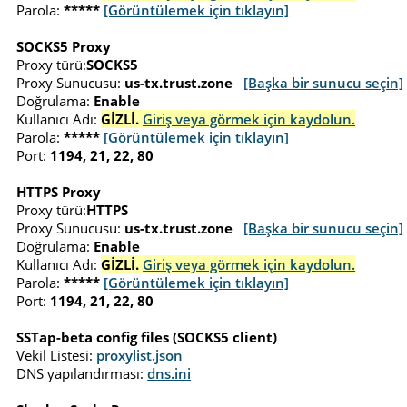
Parola:
*****
[Görüntülemek için tıklayın]
SOCKS5 Proxy
Proxy türü:
SOCKS5
Proxy Sunucusu:
us-tx.trust.zone
[Başka bir sunucu seçin]
Doğrulama:
Enable
Kullanıcı Adı:
GİZLİ.
Giriş veya görmek için kaydolun.
Parola:
*****
[Görüntülemek için tıklayın]
Port:
1194, 21, 22, 80
HTTPS Proxy
Proxy türü:
HTTPS
Proxy Sunucusu:
us-tx.trust.zone
[Başka bir sunucu seçin]
Doğrulama:
Enable
Kullanıcı Adı:
GİZLİ.
Giriş veya görmek için kaydolun.
Parola:
*****
[Görüntülemek için tıklayın]
Port:
1194, 21, 22, 80
SSTap-beta config files (SOCKS5 client)
Vekil Listesi:
proxylist.json
DNS yapılandırması:
dns.ini