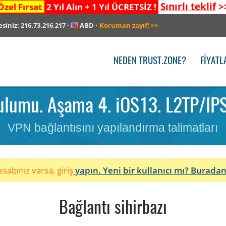
Sınırlı teklif
>
Özel Fırsat
2 Yıl Alın + 1 Yıl ÜCRETSİZ !
esiniz:
216.73.216.217
·
ABD
·
Koruman zayıf!
>>
NEDEN TRUST.ZONE?
FIYATL
ulumu. Aşama 4. iOS13. L2TP/IPS
VPN bağlantısını yapılandırma talimatları
sabınız varsa, giriş
yapın. Yeni bir kullanıcı mı?
Buradan
Bağlantı sihirbazı