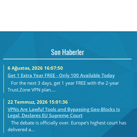
Son Haberler
6 Ağustos, 2026 16:07:50
Get 1 Extra Year FREE - Only 100 Available Today
For the next 3 days, get 1 year FREE with the 2-year
Trust.Zone VPN plan....
22 Temmuz, 2026 15:01:36
VPNs Are Lawful Tools and Bypassing Geo-Blocks Is
Legal, Declares EU Supreme Court
The debate is officially over. Europe’s highest court has
delivered a...