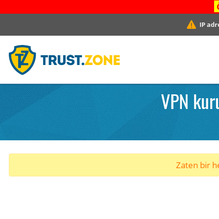
IP adr
VPN kur
Zaten bir he