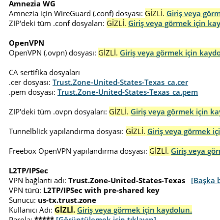
Amnezia WG
Amnezia için WireGuard (.conf) dosyası:
GİZLİ.
Giriş veya gör
ZIP'deki tüm .conf dosyaları:
GİZLİ.
Giriş veya görmek için ka
OpenVPN
OpenVPN (.ovpn) dosyası:
GİZLİ.
Giriş veya görmek için kayd
CA sertifika dosyaları
.cer dosyası:
Trust.Zone-United-States-Texas_ca.cer
.pem dosyası:
Trust.Zone-United-States-Texas_ca.pem
ZIP'deki tüm .ovpn dosyaları:
GİZLİ.
Giriş veya görmek için k
Tunnelblick yapılandırma dosyası:
GİZLİ.
Giriş veya görmek iç
Freebox OpenVPN yapılandırma dosyası:
GİZLİ.
Giriş veya gö
L2TP/IPSec
VPN bağlantı adı:
Trust.Zone-United-States-Texas
[Başka b
VPN türü:
L2TP/IPSec with pre-shared key
Sunucu:
us-tx.trust.zone
Kullanıcı Adı:
GİZLİ.
Giriş veya görmek için kaydolun.
Parola:
*****
[Görüntülemek için tıklayın]