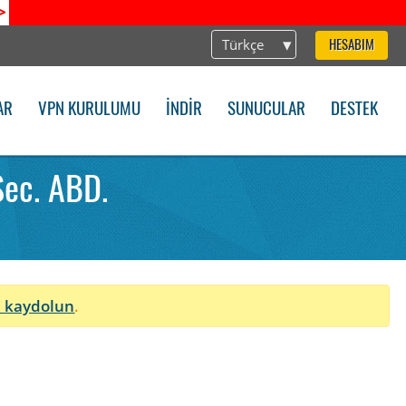
>
Türkçe
HESABIM
AR
VPN KURULUMU
İNDIR
SUNUCULAR
DESTEK
ec. ABD.
 kaydolun
.