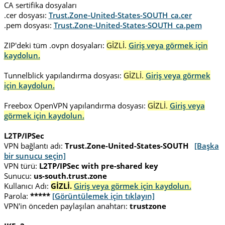
CA sertifika dosyaları
.cer dosyası:
Trust.Zone-United-States-SOUTH_ca.cer
.pem dosyası:
Trust.Zone-United-States-SOUTH_ca.pem
ZIP'deki tüm .ovpn dosyaları:
GİZLİ.
Giriş veya görmek için
kaydolun.
Tunnelblick yapılandırma dosyası:
GİZLİ.
Giriş veya görmek
için kaydolun.
Freebox OpenVPN yapılandırma dosyası:
GİZLİ.
Giriş veya
görmek için kaydolun.
L2TP/IPSec
VPN bağlantı adı:
Trust.Zone-United-States-SOUTH
[Başka
bir sunucu seçin]
VPN türü:
L2TP/IPSec with pre-shared key
Sunucu:
us-south.trust.zone
Kullanıcı Adı:
GİZLİ.
Giriş veya görmek için kaydolun.
Parola:
*****
[Görüntülemek için tıklayın]
VPN'in önceden paylaşılan anahtarı:
trustzone