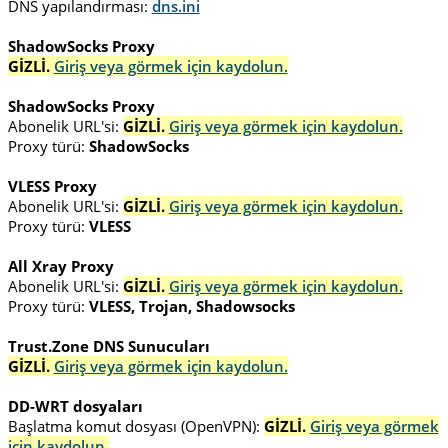
DNS yapılandırması:
dns.ini
ShadowSocks Proxy
GİZLİ.
Giriş veya görmek için kaydolun.
ShadowSocks Proxy
Abonelik URL'si:
GİZLİ.
Giriş veya görmek için kaydolun.
Proxy türü:
ShadowSocks
VLESS Proxy
Abonelik URL'si:
GİZLİ.
Giriş veya görmek için kaydolun.
Proxy türü:
VLESS
All Xray Proxy
Abonelik URL'si:
GİZLİ.
Giriş veya görmek için kaydolun.
Proxy türü:
VLESS, Trojan, Shadowsocks
Trust.Zone DNS Sunucuları
GİZLİ.
Giriş veya görmek için kaydolun.
DD-WRT dosyaları
Başlatma komut dosyası (OpenVPN):
GİZLİ.
Giriş veya görmek
için kaydolun.