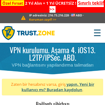
Sınırlı teklif
Özel Fırsat
2 Yıl Alın + 1 Yıl ÜCRETSİZ !
>>
IP adresiniz:
216.73.216.228
·
ABD
·
Koruman zayıf!
>>
☰
VPN kurulumu. Aşama 4. iOS13.
L2TP/IPSec. ABD.
VPN bağlantısını yapılandırma talimatları
Zaten bir hesabınız varsa, giriş
yapın. Yeni bir
kullanıcı mı?
Buradan kaydolun
.
Bağlantı sihirbazı