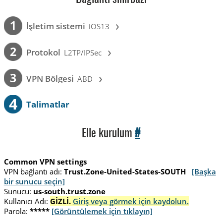
›
1
İşletim sistemi
iOS13
›
2
Protokol
L2TP/IPSec
›
3
VPN Bölgesi
ABD
4
Talimatlar
Elle kurulum
#
Common VPN settings
VPN bağlantı adı:
Trust.Zone-United-States-SOUTH
[Başka
bir sunucu seçin]
Sunucu:
us-south.trust.zone
Kullanıcı Adı:
GİZLİ.
Giriş veya görmek için kaydolun.
Parola:
*****
[Görüntülemek için tıklayın]