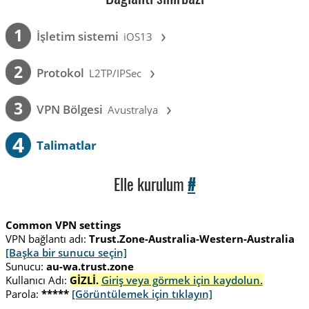
›
1
İşletim sistemi
iOS13
›
2
Protokol
L2TP/IPSec
›
3
VPN Bölgesi
Avustralya
4
Talimatlar
Elle kurulum
#
Common VPN settings
VPN bağlantı adı:
Trust.Zone-Australia-Western-Australia
[Başka bir sunucu seçin]
Sunucu:
au-wa.trust.zone
Kullanıcı Adı:
GİZLİ.
Giriş veya görmek için kaydolun.
Parola:
*****
[Görüntülemek için tıklayın]