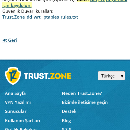
için kaydolun.
Güvenlik Duvarı kuralları:
Trust.Zone_dd_wrt_iptables_rules.txt
≪ Geri
Türkçe
Ana Sayfa
Neden Trust.Zone?
VPN Yazılımı
Bizimle iletişime geçin
Sunucular
Destek
Kullanım Şartları
Blog
Gizlilik Politikası
S.S.S