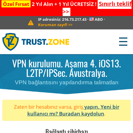
Sınırlı teklif
Özel Fırsat
2 Yıl Alın + 1 Yıl ÜCRETSİZ !
>>
IP adresiniz:
216.73.217.43
·
ABD
·
Koruman zayıf!
>>
☰
VPN kurulumu. Aşama 4. iOS13.
L2TP/IPSec. Avustralya.
VPN bağlantısını yapılandırma talimatları
Zaten bir hesabınız varsa, giriş
yapın. Yeni bir
kullanıcı mı?
Buradan kaydolun
.
Bağlantı sihirbazı