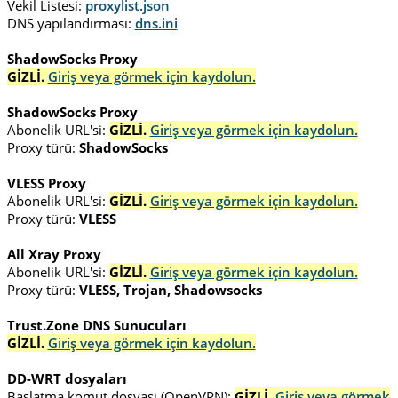
Vekil Listesi:
proxylist.json
DNS yapılandırması:
dns.ini
ShadowSocks Proxy
GİZLİ.
Giriş veya görmek için kaydolun.
ShadowSocks Proxy
Abonelik URL'si:
GİZLİ.
Giriş veya görmek için kaydolun.
Proxy türü:
ShadowSocks
VLESS Proxy
Abonelik URL'si:
GİZLİ.
Giriş veya görmek için kaydolun.
Proxy türü:
VLESS
All Xray Proxy
Abonelik URL'si:
GİZLİ.
Giriş veya görmek için kaydolun.
Proxy türü:
VLESS, Trojan, Shadowsocks
Trust.Zone DNS Sunucuları
GİZLİ.
Giriş veya görmek için kaydolun.
DD-WRT dosyaları
Başlatma komut dosyası (OpenVPN):
GİZLİ.
Giriş veya görmek