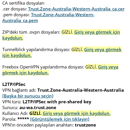
CA sertifika dosyaları
.cer dosyası:
Trust.Zone-Australia-Western-Australia_ca.cer
.pem dosyası:
Trust.Zone-Australia-Western-
Australia_ca.pem
ZIP'deki tüm .ovpn dosyaları:
GİZLİ.
Giriş veya görmek için
kaydolun.
Tunnelblick yapılandırma dosyası:
GİZLİ.
Giriş veya görmek
için kaydolun.
Freebox OpenVPN yapılandırma dosyası:
GİZLİ.
Giriş veya
görmek için kaydolun.
L2TP/IPSec
VPN bağlantı adı:
Trust.Zone-Australia-Western-Australia
[Başka bir sunucu seçin]
VPN türü:
L2TP/IPSec with pre-shared key
Sunucu:
au-wa.trust.zone
Kullanıcı Adı:
GİZLİ.
Giriş veya görmek için kaydolun.
Parola:
*****
[Görüntülemek için tıklayın]
VPN'in önceden paylaşılan anahtarı:
trustzone