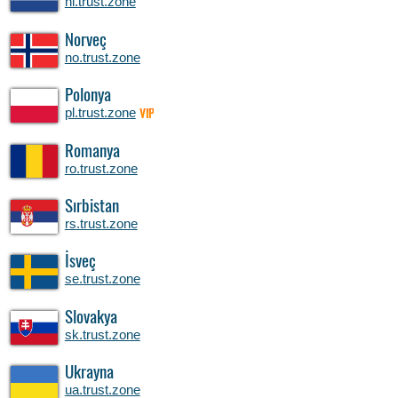
nl.trust.zone
Norveç
no.trust.zone
Polonya
pl.trust.zone
VIP
Romanya
ro.trust.zone
Sırbistan
rs.trust.zone
İsveç
se.trust.zone
Slovakya
sk.trust.zone
Ukrayna
ua.trust.zone