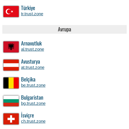
Türkiye
tr.trust.zone
Avrupa
Arnavutluk
al.trust.zone
Avusturya
at.trust.zone
Belçika
be.trust.zone
Bulgaristan
bg.trust.zone
İsviçre
ch.trust.zone