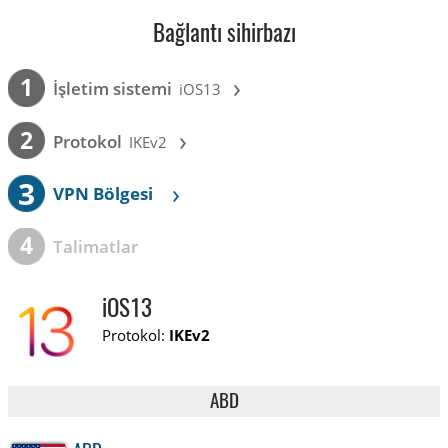
Bağlantı sihirbazı
›
1
İşletim sistemi
iOS13
›
2
Protokol
IKEv2
3
›
VPN Bölgesi
4
Talimatlar
iOS13
Protokol:
IKEv2
ABD