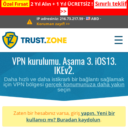
Sınırlı teklif
Özel Fırsat
2 Yıl Alın + 1 Yıl ÜCRETSİZ !
>>
IP adresiniz:
216.73.217.59
·
ABD
·
Koruman zayıf!
>>
☰
VPN kurulumu. Aşama 3. iOS13.
IKEv2.
Daha hızlı ve daha istikrarlı bir bağlantı sağlamak
için VPN bölgesi
gerçek konumunuza daha yakın
seçin
Zaten bir hesabınız varsa, giriş
yapın. Yeni bir
kullanıcı mı?
Buradan kaydolun
.