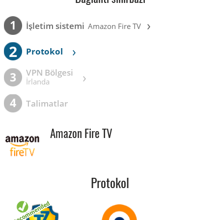
›
1
İşletim sistemi
Amazon Fire TV
2
›
Protokol
VPN Bölgesi
›
3
İrlanda
4
Talimatlar
Amazon Fire TV
Protokol