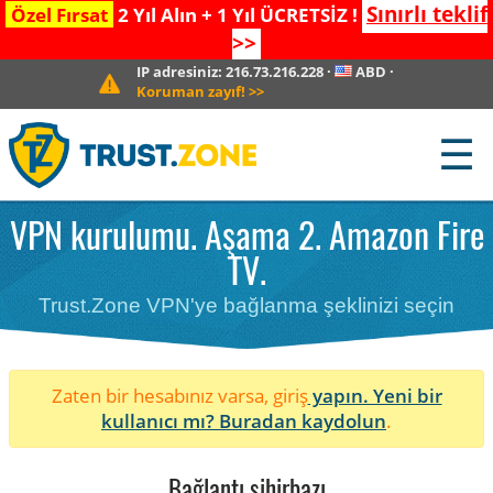
Sınırlı teklif
Özel Fırsat
2 Yıl Alın + 1 Yıl ÜCRETSİZ !
>>
IP adresiniz:
216.73.216.228
·
ABD
·
Koruman zayıf!
>>
☰
VPN kurulumu. Aşama 2. Amazon Fire
TV.
Trust.Zone VPN'ye bağlanma şeklinizi seçin
Zaten bir hesabınız varsa, giriş
yapın. Yeni bir
kullanıcı mı?
Buradan kaydolun
.
Bağlantı sihirbazı