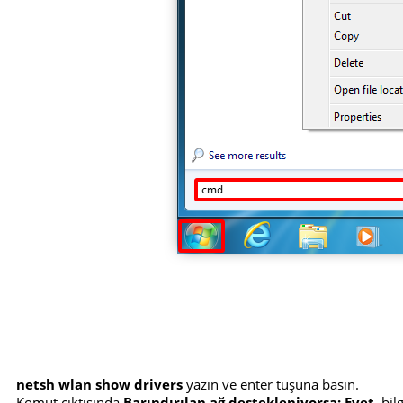
netsh wlan show drivers
yazın ve enter tuşuna basın.
Komut çıktısında
Barındırılan ağ destekleniyorsa: Evet
, bi