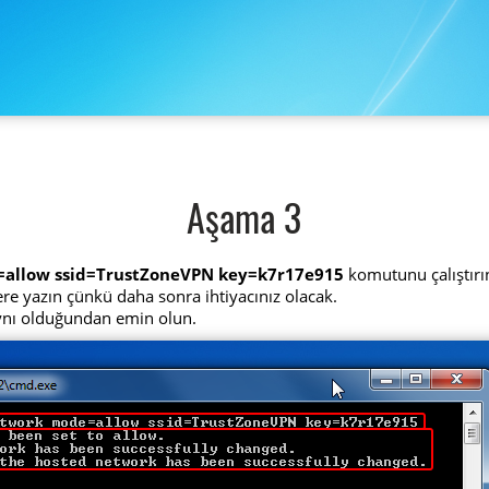
Aşama 3
=allow ssid=TrustZoneVPN key=k7r17e915
komutunu çalıştırı
 yere yazın çünkü daha sonra ihtiyacınız olacak.
aynı olduğundan emin olun.