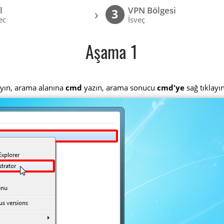
l
VPN Bölgesi
›
3
ec
İsveç
Aşama 1
layın, arama alanına
cmd
yazın, arama sonucu
cmd'ye
sağ tıklayı