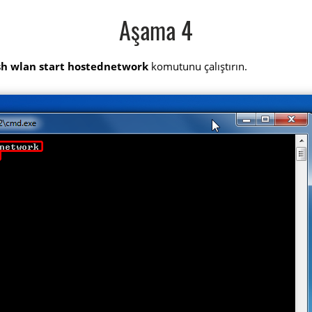
Aşama 4
sh wlan start hostednetwork
komutunu çalıştırın.