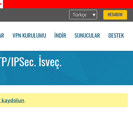
>
Türkçe
HESABIM
AR
VPN KURULUMU
İNDIR
SUNUCULAR
DESTEK
P/IPSec. İsveç.
 kaydolun
.