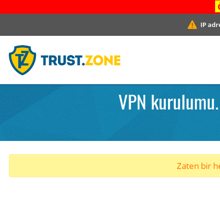
IP adr
VPN kurulumu. 
Zaten bir he