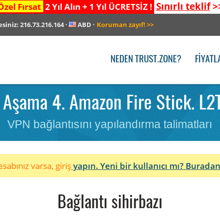
Sınırlı teklif
>
Özel Fırsat
2 Yıl Alın + 1 Yıl ÜCRETSİZ !
esiniz:
216.73.216.164
·
ABD
·
Koruman zayıf!
>>
NEDEN TRUST.ZONE?
FIYATL
Aşama 4. Amazon Fire Stick. L2T
VPN bağlantısını yapılandırma talimatları
sabınız varsa, giriş
yapın. Yeni bir kullanıcı mı?
Buradan
Bağlantı sihirbazı