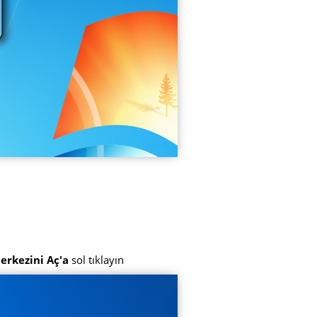
erkezini Aç'a
sol tıklayın