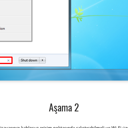
Aşama 2
lgisayarınızı kablosuz erişim noktasında çalıştırabilmeli ve Wi-Fi 