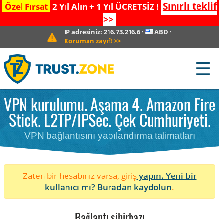
Sınırlı teklif
Özel Fırsat
2 Yıl Alın + 1 Yıl ÜCRETSİZ !
>>
IP adresiniz:
216.73.216.6
·
ABD
·
Koruman zayıf!
>>
☰
VPN kurulumu. Aşama 4. Amazon Fire
Stick. L2TP/IPSec. Çek Cumhuriyeti.
VPN bağlantısını yapılandırma talimatları
Zaten bir hesabınız varsa, giriş
yapın. Yeni bir
kullanıcı mı?
Buradan kaydolun
.
Bağlantı sihirbazı