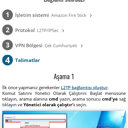
›
1
İşletim sistemi
Amazon Fire Stick
›
2
Protokol
L2TP/IPSec
›
3
VPN Bölgesi
Çek Cumhuriyeti
4
Talimatlar
Aşama 1
İlk önce yapmanız gerekenler
L2TP bağlantısı oluştur
.
Komut Satırını Yönetici Olarak Çalıştırın: Başlat menüsüne
tıklayın, arama alanına
cmd
yazın, arama sonucu
cmd'ye
sağ
tıklayın ve
Yönetici olarak çalıştır'ı
seçin.