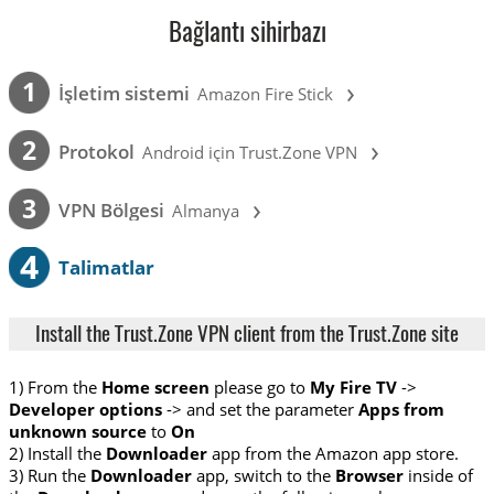
Bağlantı sihirbazı
›
1
İşletim sistemi
Amazon Fire Stick
›
2
Protokol
Android için Trust.Zone VPN
›
3
VPN Bölgesi
Almanya
4
Talimatlar
Install the Trust.Zone VPN client from the Trust.Zone site
1) From the
Home screen
please go to
My Fire TV
->
Developer options
-> and set the parameter
Apps from
unknown source
to
On
2) Install the
Downloader
app from the Amazon app store.
3) Run the
Downloader
app, switch to the
Browser
inside of