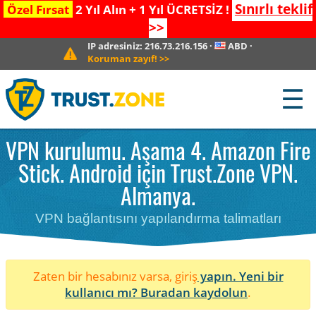
Sınırlı teklif
Özel Fırsat
2 Yıl Alın + 1 Yıl ÜCRETSİZ !
>>
IP adresiniz:
216.73.216.156
·
ABD
·
Koruman zayıf!
>>
☰
VPN kurulumu. Aşama 4. Amazon Fire
Stick. Android için Trust.Zone VPN.
Almanya.
VPN bağlantısını yapılandırma talimatları
Zaten bir hesabınız varsa, giriş
yapın. Yeni bir
kullanıcı mı?
Buradan kaydolun
.