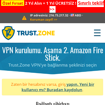
Sınırlı teklif
Özel Fırsat
2 Yıl Alın + 1 Yıl ÜCRETSİZ !
>>
IP adresiniz:
216.73.217.32
·
ABD
·
Koruman zayıf!
>>
☰
VPN kurulumu. Aşama 2. Amazon Fire
Stick.
Trust.Zone VPN'ye bağlanma şeklinizi seçin
Zaten bir hesabınız varsa, giriş
yapın. Yeni bir
kullanıcı mı?
Buradan kaydolun
.
Bağlantı sihirbazı