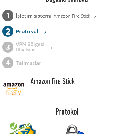
›
1
İşletim sistemi
Amazon Fire Stick
2
›
Protokol
VPN Bölgesi
›
3
Hindistan
4
Talimatlar
Amazon Fire Stick
Protokol