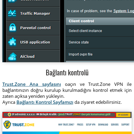
Bağlantı kontrolü
Trust.Zone Ana sayfasını
oaçın ve Trust.Zone VPN ile
bağlantınızın doğru kurulup kurulmadığını kontrol etmek için
zaten açıksa yeniden yükleyin.
Ayrıca
Bağlantı Kontrol Sayfamızı
da ziyaret edebilirsiniz.
IP adresiniz: x.x.x.x ·
Birleşik Krallık ·
Şimdi
TRUST
.ZONE
! Gerçek konumunuz gizli!