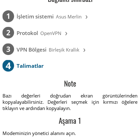
›
1
İşletim sistemi
Asus Merlin
›
2
Protokol
OpenVPN
›
3
VPN Bölgesi
Birleşik Krallık
4
Talimatlar
Note
Bazı değerleri doğrudan ekran görüntülerinden
kopyalayabilirsiniz. Değerleri seçmek için kırmızı öğelere
tıklayın ve ardından kopyalayın.
Aşama 1
Modeminizin yönetici alanını açın.