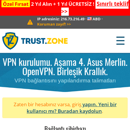
Sınırlı teklif
Özel Fırsat
2 Yıl Alın + 1 Yıl ÜCRETSİZ !
>>
IP adresiniz:
216.73.216.49
·
ABD
·
Koruman zayıf!
>>
☰
VPN kurulumu. Aşama 4. Asus Merlin.
OpenVPN. Birleşik Krallık.
VPN bağlantısını yapılandırma talimatları
Zaten bir hesabınız varsa, giriş
yapın. Yeni bir
kullanıcı mı?
Buradan kaydolun
.
Bağlantı sihirbazı