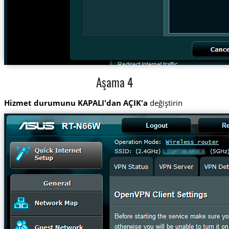
Aşama 4
Hizmet durumunu
KAPALI'dan AÇIK'a
değiştirin