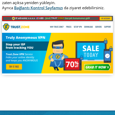
zaten açıksa yeniden yükleyin.
Ayrıca
Bağlantı Kontrol Sayfamızı
da ziyaret edebilirsiniz.
IP adresiniz: x.x.x.x ·
ABD ·
Şimdi
TRUST
.ZONE
! Gerçek konumunuz gizli!