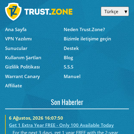
Türkçe
Ana Sayfa
Neden Trust.Zone?
VPN Yazılımı
Bizimle iletişime geçin
Sunucular
Destek
Kullanım Şartları
Blog
Gizlilik Politikası
S.S.S
Warrant Canary
Manuel
Affiliate
Son Haberler
6 Ağustos, 2026 16:07:50
Get 1 Extra Year FREE - Only 100 Available Today
For the next 3 days, get 1 year FREE with the 2-year