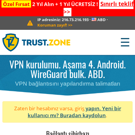
Sınırlı teklif
Özel Fırsat
2 Yıl Alın + 1 Yıl ÜCRETSİZ !
>>
IP adresiniz:
216.73.216.193
·
ABD
·
Koruman zayıf!
>>
☰
VPN kurulumu. Aşama 4. Android.
WireGuard bulk. ABD.
VPN bağlantısını yapılandırma talimatları
Zaten bir hesabınız varsa, giriş
yapın. Yeni bir
kullanıcı mı?
Buradan kaydolun
.
Bağlantı sihirbazı