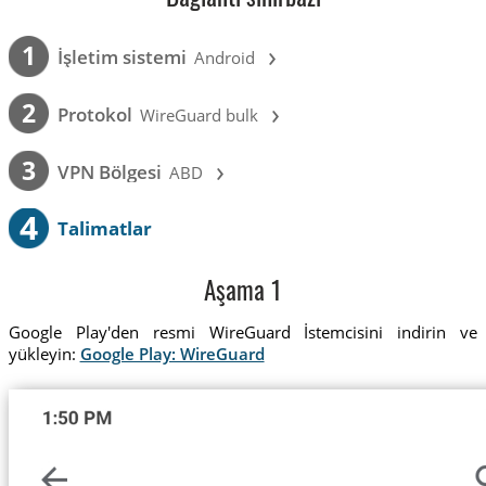
›
1
İşletim sistemi
Android
›
2
Protokol
WireGuard bulk
›
3
VPN Bölgesi
ABD
4
Talimatlar
Aşama 1
Google Play'den resmi WireGuard İstemcisini indirin ve
yükleyin:
Google Play: WireGuard