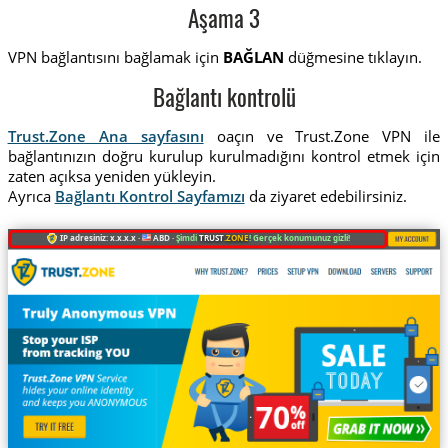
Aşama 3
VPN bağlantısını bağlamak için
BAĞLAN
düğmesine tıklayın.
Bağlantı kontrolü
Trust.Zone Ana sayfasını
oaçın ve Trust.Zone VPN ile
bağlantınızın doğru kurulup kurulmadığını kontrol etmek için
zaten açıksa yeniden yükleyin.
Ayrıca
Bağlantı Kontrol Sayfamızı
da ziyaret edebilirsiniz.
IP adresiniz: x.x.x.x ·
ABD ·
Şimdi
TRUST
.ZONE
! Gerçek konumunuz gizli!