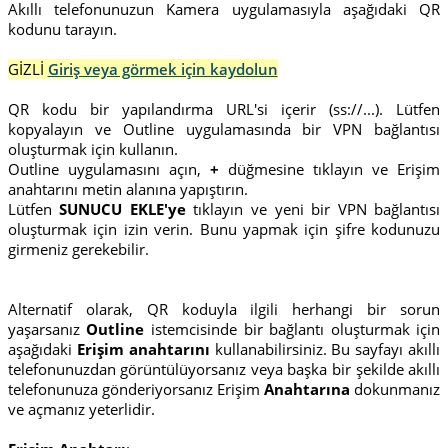
Akıllı telefonunuzun Kamera uygulamasıyla aşağıdaki QR
kodunu tarayın.
GİZLİ
Giriş veya görmek için kaydolun
QR kodu bir yapılandırma URL'si içerir (ss://...). Lütfen
kopyalayın ve Outline uygulamasında bir VPN bağlantısı
oluşturmak için kullanın.
Outline uygulamasını açın,
+
düğmesine tıklayın ve Erişim
anahtarını metin alanına yapıştırın.
Lütfen
SUNUCU EKLE'ye
tıklayın ve yeni bir VPN bağlantısı
oluşturmak için izin verin. Bunu yapmak için şifre kodunuzu
girmeniz gerekebilir.
Alternatif olarak, QR koduyla ilgili herhangi bir sorun
yaşarsanız
Outline
istemcisinde bir bağlantı oluşturmak için
aşağıdaki
Erişim anahtarını
kullanabilirsiniz. Bu sayfayı akıllı
telefonunuzdan görüntülüyorsanız veya başka bir şekilde akıllı
telefonunuza gönderiyorsanız Erişim
Anahtarına
dokunmanız
ve açmanız yeterlidir.