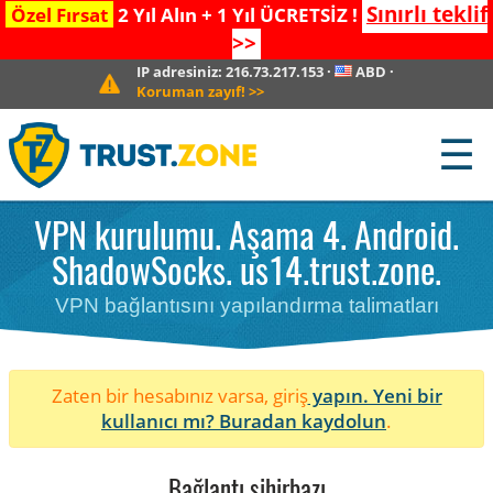
Sınırlı teklif
Özel Fırsat
2 Yıl Alın + 1 Yıl ÜCRETSİZ !
>>
IP adresiniz:
216.73.217.153
·
ABD
·
Koruman zayıf!
>>
☰
VPN kurulumu. Aşama 4. Android.
ShadowSocks. us14.trust.zone.
VPN bağlantısını yapılandırma talimatları
Zaten bir hesabınız varsa, giriş
yapın. Yeni bir
kullanıcı mı?
Buradan kaydolun
.
Bağlantı sihirbazı