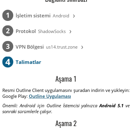
›
1
İşletim sistemi
Android
›
2
Protokol
ShadowSocks
›
3
VPN Bölgesi
us14.trust.zone
4
Talimatlar
Aşama 1
Resmi Outline Client uygulamasını şuradan indirin ve yükleyin:
Google Play:
Outline Uygulaması
Önemli: Android için Outline İstemcisi yalnızca
Android 5.1
ve
sonraki sürümlerle çalışır.
Aşama 2