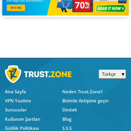
Türkçe
Ana Sayfa
Neden Trust.Zone?
VPN Yazılımı
Bizimle iletişime geçin
Sunucular
Destek
Kullanım Şartları
Blog
Gizlilik Politikası
S.S.S