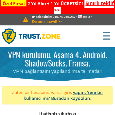
Sınırlı teklif
Özel Fırsat
2 Yıl Alın + 1 Yıl ÜCRETSİZ !
>>
IP adresiniz:
216.73.216.237
·
ABD
·
Koruman zayıf!
>>
☰
VPN kurulumu. Aşama 4. Android.
ShadowSocks. Fransa.
VPN bağlantısını yapılandırma talimatları
Zaten bir hesabınız varsa, giriş
yapın. Yeni bir
kullanıcı mı?
Buradan kaydolun
.
Bağlantı sihirbazı