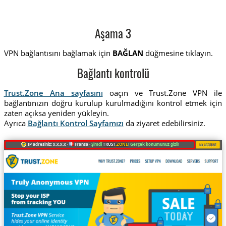
Aşama 3
VPN bağlantısını bağlamak için
BAĞLAN
düğmesine tıklayın.
Bağlantı kontrolü
Trust.Zone Ana sayfasını
oaçın ve Trust.Zone VPN ile
bağlantınızın doğru kurulup kurulmadığını kontrol etmek için
zaten açıksa yeniden yükleyin.
Ayrıca
Bağlantı Kontrol Sayfamızı
da ziyaret edebilirsiniz.
IP adresiniz: x.x.x.x ·
Fransa ·
Şimdi
TRUST
.ZONE
! Gerçek konumunuz gizli!