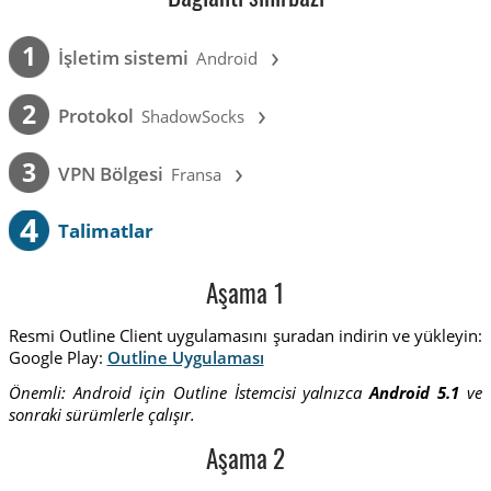
›
1
İşletim sistemi
Android
›
2
Protokol
ShadowSocks
›
3
VPN Bölgesi
Fransa
4
Talimatlar
Aşama 1
Resmi Outline Client uygulamasını şuradan indirin ve yükleyin:
Google Play:
Outline Uygulaması
Önemli: Android için Outline İstemcisi yalnızca
Android 5.1
ve
sonraki sürümlerle çalışır.
Aşama 2