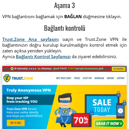
Aşama 3
VPN bağlantısını bağlamak için
BAĞLAN
düğmesine tıklayın.
Bağlantı kontrolü
Trust.Zone Ana sayfasını
oaçın ve Trust.Zone VPN ile
bağlantınızın doğru kurulup kurulmadığını kontrol etmek için
zaten açıksa yeniden yükleyin.
Ayrıca
Bağlantı Kontrol Sayfamızı
da ziyaret edebilirsiniz.
IP adresiniz: x.x.x.x ·
Almanya ·
Şimdi
TRUST
.ZONE
! Gerçek konumunuz gizli!