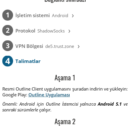
›
1
İşletim sistemi
Android
›
2
Protokol
ShadowSocks
›
3
VPN Bölgesi
de5.trust.zone
4
Talimatlar
Aşama 1
Resmi Outline Client uygulamasını şuradan indirin ve yükleyin:
Google Play:
Outline Uygulaması
Önemli: Android için Outline İstemcisi yalnızca
Android 5.1
ve
sonraki sürümlerle çalışır.
Aşama 2