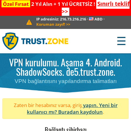
Sınırlı teklif
Özel Fırsat
2 Yıl Alın + 1 Yıl ÜCRETSİZ !
>>
IP adresiniz:
216.73.216.216
·
ABD
·
Koruman zayıf!
>>
☰
VPN kurulumu. Aşama 4. Android.
ShadowSocks. de5.trust.zone.
VPN bağlantısını yapılandırma talimatları
Zaten bir hesabınız varsa, giriş
yapın. Yeni bir
kullanıcı mı?
Buradan kaydolun
.
Bağlantı sihirbazı