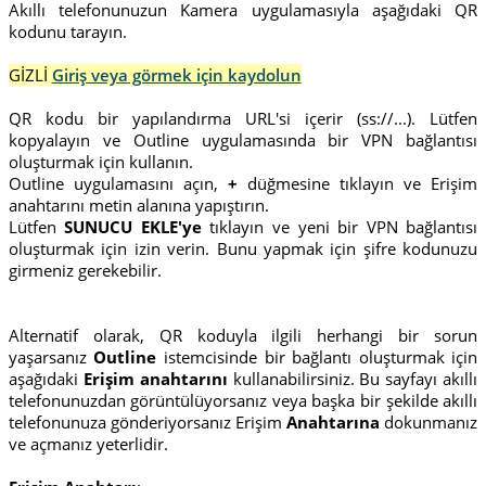
Akıllı telefonunuzun Kamera uygulamasıyla aşağıdaki QR
kodunu tarayın.
GİZLİ
Giriş veya görmek için kaydolun
QR kodu bir yapılandırma URL'si içerir (ss://...). Lütfen
kopyalayın ve Outline uygulamasında bir VPN bağlantısı
oluşturmak için kullanın.
Outline uygulamasını açın,
+
düğmesine tıklayın ve Erişim
anahtarını metin alanına yapıştırın.
Lütfen
SUNUCU EKLE'ye
tıklayın ve yeni bir VPN bağlantısı
oluşturmak için izin verin. Bunu yapmak için şifre kodunuzu
girmeniz gerekebilir.
Alternatif olarak, QR koduyla ilgili herhangi bir sorun
yaşarsanız
Outline
istemcisinde bir bağlantı oluşturmak için
aşağıdaki
Erişim anahtarını
kullanabilirsiniz. Bu sayfayı akıllı
telefonunuzdan görüntülüyorsanız veya başka bir şekilde akıllı
telefonunuza gönderiyorsanız Erişim
Anahtarına
dokunmanız
ve açmanız yeterlidir.