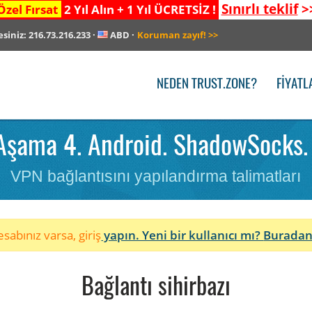
Sınırlı teklif
>
Özel Fırsat
2 Yıl Alın + 1 Yıl ÜCRETSİZ !
esiniz:
216.73.216.233
·
ABD
·
Koruman zayıf!
>>
NEDEN TRUST.ZONE?
FIYATL
şama 4. Android. ShadowSocks. 
VPN bağlantısını yapılandırma talimatları
sabınız varsa, giriş
yapın. Yeni bir kullanıcı mı?
Buradan
Bağlantı sihirbazı