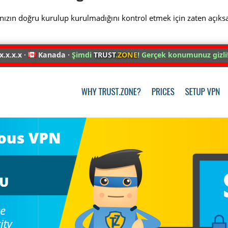
nızın doğru kurulup kurulmadığını kontrol etmek için zaten açıks
x.x.x.x ·
Kanada ·
Şimdi
TRUST
.ZONE
! Gerçek konumunuz gizli