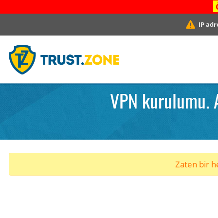
IP adr
VPN kurulumu. A
Zaten bir he