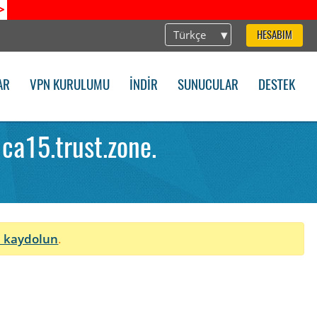
>
Türkçe
HESABIM
AR
VPN KURULUMU
İNDIR
SUNUCULAR
DESTEK
ca15.trust.zone.
 kaydolun
.