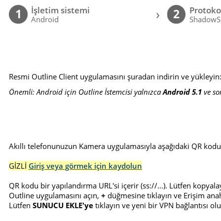
İşletim sistemi
Protoko
›
1
2
Android
ShadowS
Resmi Outline Client uygulamasını şuradan indirin ve yükleyin
Önemli: Android için Outline İstemcisi yalnızca
Android 5.1
ve son
Akıllı telefonunuzun Kamera uygulamasıyla aşağıdaki QR kodu
GİZLİ
Giriş veya görmek için kaydolun
QR kodu bir yapılandırma URL'si içerir (ss://...). Lütfen kopya
Outline uygulamasını açın,
+
düğmesine tıklayın ve Erişim anaht
Lütfen
SUNUCU EKLE'ye
tıklayın ve yeni bir VPN bağlantısı ol