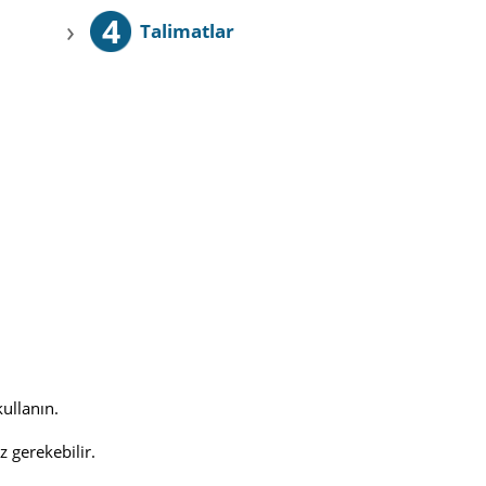
4
›
Talimatlar
kullanın.
 gerekebilir.