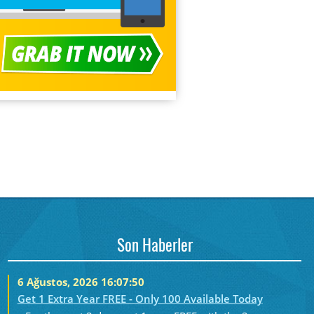
Son Haberler
6 Ağustos, 2026 16:07:50
Get 1 Extra Year FREE - Only 100 Available Today