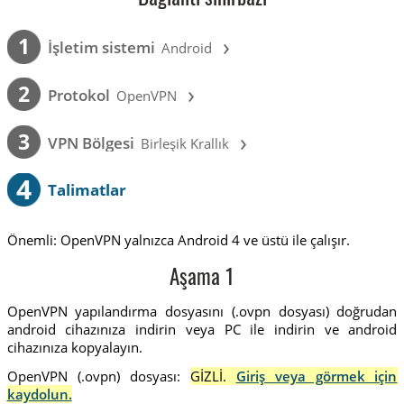
›
1
İşletim sistemi
Android
›
2
Protokol
OpenVPN
›
3
VPN Bölgesi
Birleşik Krallık
4
Talimatlar
Önemli: OpenVPN yalnızca Android 4 ve üstü ile çalışır.
Aşama 1
OpenVPN yapılandırma dosyasını (.ovpn dosyası) doğrudan
android cihazınıza indirin veya PC ile indirin ve android
cihazınıza kopyalayın.
OpenVPN (.ovpn) dosyası:
GİZLİ.
Giriş veya görmek için
kaydolun.