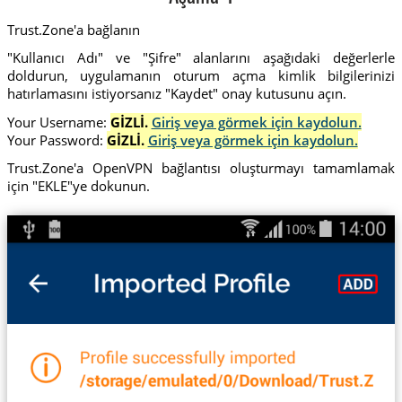
Trust.Zone'a bağlanın
"Kullanıcı Adı" ve "Şifre" alanlarını aşağıdaki değerlerle
doldurun, uygulamanın oturum açma kimlik bilgilerinizi
hatırlamasını istiyorsanız "Kaydet" onay kutusunu açın.
Your Username:
GİZLİ.
Giriş veya görmek için kaydolun.
Your Password:
GİZLİ.
Giriş veya görmek için kaydolun.
Trust.Zone'a OpenVPN bağlantısı oluşturmayı tamamlamak
için "EKLE"ye dokunun.