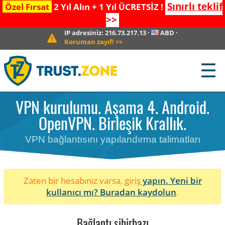
Sınırlı teklif
Özel Fırsat
2 Yıl Alın + 1 Yıl ÜCRETSİZ !
>>
IP adresiniz:
216.73.217.13
·
ABD
·
Koruman zayıf!
>>
☰
VPN kurulumu. Aşama 4. Android.
OpenVPN. Birleşik Krallık.
VPN bağlantısını yapılandırma talimatları
Zaten bir hesabınız varsa, giriş
yapın. Yeni bir
kullanıcı mı?
Buradan kaydolun
.
Bağlantı sihirbazı