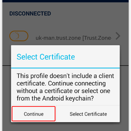
uk-man.trust.zone [Trust.Zone-Unite