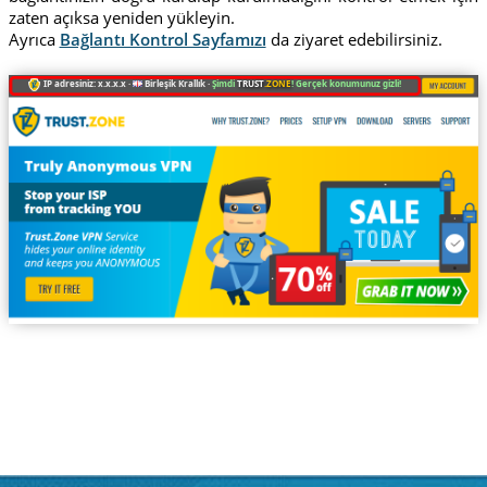
zaten açıksa yeniden yükleyin.
Ayrıca
Bağlantı Kontrol Sayfamızı
da ziyaret edebilirsiniz.
IP adresiniz: x.x.x.x ·
Birleşik Krallık ·
Şimdi
TRUST
.ZONE
! Gerçek konumunuz gizli!