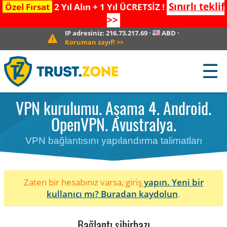
Sınırlı teklif
Özel Fırsat
2 Yıl Alın + 1 Yıl ÜCRETSİZ !
>>
IP adresiniz:
216.73.217.69
·
ABD
·
Koruman zayıf!
>>
☰
VPN kurulumu. Aşama 4. Android.
OpenVPN. Avustralya.
VPN bağlantısını yapılandırma talimatları
Zaten bir hesabınız varsa, giriş
yapın. Yeni bir
kullanıcı mı?
Buradan kaydolun
.
Bağlantı sihirbazı