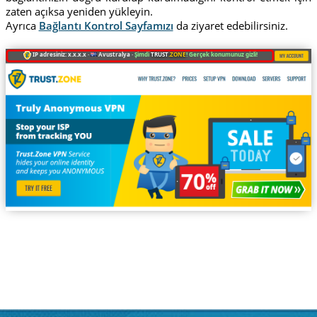
zaten açıksa yeniden yükleyin.
Ayrıca
Bağlantı Kontrol Sayfamızı
da ziyaret edebilirsiniz.
IP adresiniz: x.x.x.x ·
Avustralya ·
Şimdi
TRUST
.ZONE
! Gerçek konumunuz gizli!