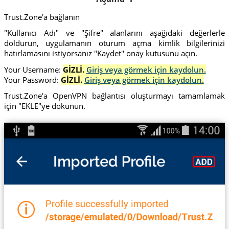
Trust.Zone'a bağlanın
"Kullanıcı Adı" ve "Şifre" alanlarını aşağıdaki değerlerle
doldurun, uygulamanın oturum açma kimlik bilgilerinizi
hatırlamasını istiyorsanız "Kaydet" onay kutusunu açın.
Your Username:
GİZLİ.
Giriş veya görmek için kaydolun.
Your Password:
GİZLİ.
Giriş veya görmek için kaydolun.
Trust.Zone'a OpenVPN bağlantısı oluşturmayı tamamlamak
için "EKLE"ye dokunun.