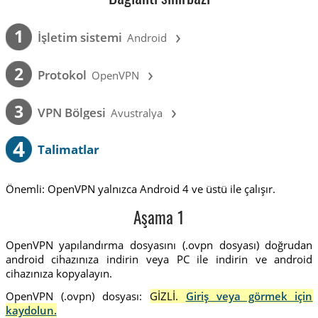
›
1
İşletim sistemi
Android
›
2
Protokol
OpenVPN
›
3
VPN Bölgesi
Avustralya
4
Talimatlar
Önemli: OpenVPN yalnızca Android 4 ve üstü ile çalışır.
Aşama 1
OpenVPN yapılandırma dosyasını (.ovpn dosyası) doğrudan
android cihazınıza indirin veya PC ile indirin ve android
cihazınıza kopyalayın.
OpenVPN (.ovpn) dosyası:
GİZLİ.
Giriş veya görmek için
kaydolun.