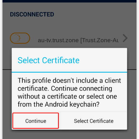
au-tv.trust.zone [Trust.Zone-Australia