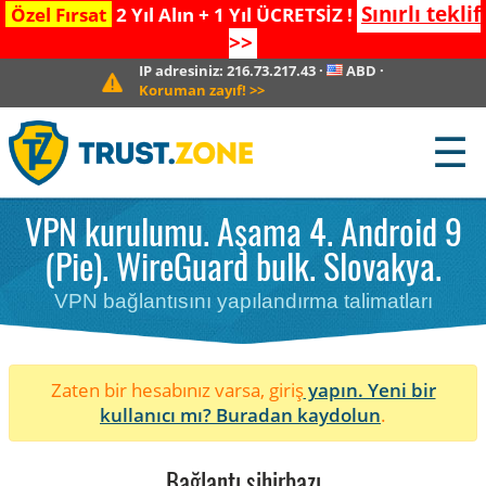
Sınırlı teklif
Özel Fırsat
2 Yıl Alın + 1 Yıl ÜCRETSİZ !
>>
IP adresiniz:
216.73.217.43
·
ABD
·
Koruman zayıf!
>>
☰
VPN kurulumu. Aşama 4. Android 9
(Pie). WireGuard bulk. Slovakya.
VPN bağlantısını yapılandırma talimatları
Zaten bir hesabınız varsa, giriş
yapın. Yeni bir
kullanıcı mı?
Buradan kaydolun
.
Bağlantı sihirbazı