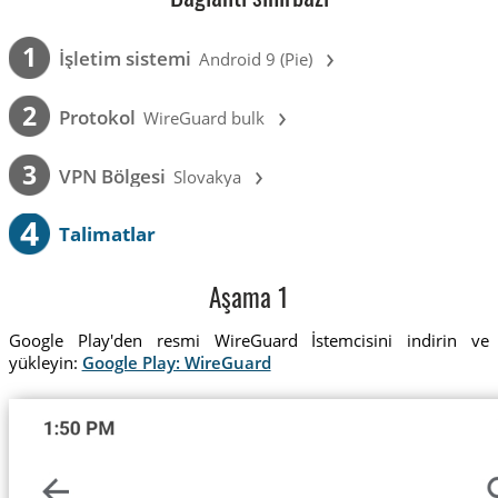
›
1
İşletim sistemi
Android 9 (Pie)
›
2
Protokol
WireGuard bulk
›
3
VPN Bölgesi
Slovakya
4
Talimatlar
Aşama 1
Google Play'den resmi WireGuard İstemcisini indirin ve
yükleyin:
Google Play: WireGuard