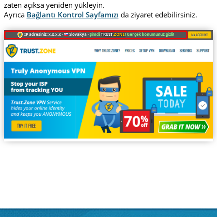
zaten açıksa yeniden yükleyin.
Ayrıca
Bağlantı Kontrol Sayfamızı
da ziyaret edebilirsiniz.
IP adresiniz: x.x.x.x ·
Slovakya ·
Şimdi
TRUST
.ZONE
! Gerçek konumunuz gizli!