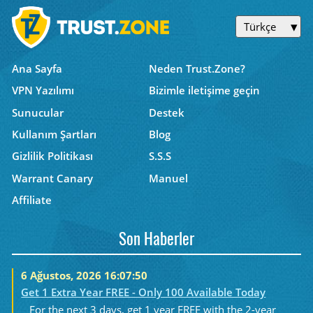
Türkçe
Ana Sayfa
Neden Trust.Zone?
VPN Yazılımı
Bizimle iletişime geçin
Sunucular
Destek
Kullanım Şartları
Blog
Gizlilik Politikası
S.S.S
Warrant Canary
Manuel
Affiliate
Son Haberler
6 Ağustos, 2026 16:07:50
Get 1 Extra Year FREE - Only 100 Available Today
For the next 3 days, get 1 year FREE with the 2-year