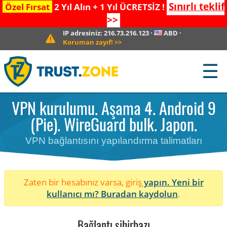
Sınırlı teklif
Özel Fırsat
2 Yıl Alın + 1 Yıl ÜCRETSİZ !
>>
IP adresiniz:
216.73.216.123
·
ABD
·
Koruman zayıf!
>>
☰
VPN kurulumu. Aşama 4. Android 9
(Pie). WireGuard bulk. Japon.
VPN bağlantısını yapılandırma talimatları
Zaten bir hesabınız varsa, giriş
yapın. Yeni bir
kullanıcı mı?
Buradan kaydolun
.
Bağlantı sihirbazı