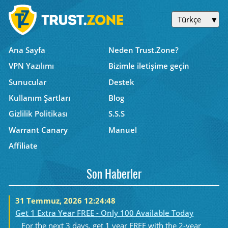
Türkçe
Ana Sayfa
Neden Trust.Zone?
VPN Yazılımı
Bizimle iletişime geçin
Sunucular
Destek
Kullanım Şartları
Blog
Gizlilik Politikası
S.S.S
Warrant Canary
Manuel
Affiliate
Son Haberler
31 Temmuz, 2026 12:24:48
Get 1 Extra Year FREE - Only 100 Available Today
For the next 3 days, get 1 year FREE with the 2-year