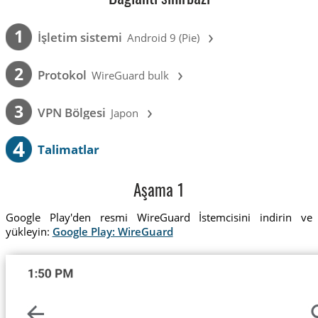
›
1
İşletim sistemi
Android 9 (Pie)
›
2
Protokol
WireGuard bulk
›
3
VPN Bölgesi
Japon
4
Talimatlar
Aşama 1
Google Play'den resmi WireGuard İstemcisini indirin ve
yükleyin:
Google Play: WireGuard