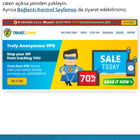
zaten açıksa yeniden yükleyin.
Ayrıca
Bağlantı Kontrol Sayfamızı
da ziyaret edebilirsiniz.
IP adresiniz: x.x.x.x ·
Japon ·
Şimdi
TRUST
.ZONE
! Gerçek konumunuz gizli!