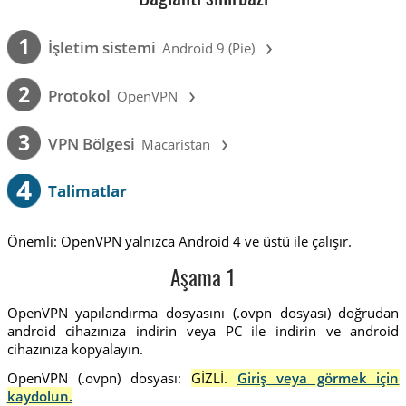
›
1
İşletim sistemi
Android 9 (Pie)
›
2
Protokol
OpenVPN
›
3
VPN Bölgesi
Macaristan
4
Talimatlar
Önemli: OpenVPN yalnızca Android 4 ve üstü ile çalışır.
Aşama 1
OpenVPN yapılandırma dosyasını (.ovpn dosyası) doğrudan
android cihazınıza indirin veya PC ile indirin ve android
cihazınıza kopyalayın.
OpenVPN (.ovpn) dosyası:
GİZLİ.
Giriş veya görmek için
kaydolun.