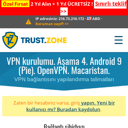
Sınırlı teklif
Özel Fırsat
2 Yıl Alın + 1 Yıl ÜCRETSİZ !
>>
IP adresiniz:
216.73.216.172
·
ABD
·
Koruman zayıf!
>>
☰
VPN kurulumu. Aşama 4. Android 9
(Pie). OpenVPN. Macaristan.
VPN bağlantısını yapılandırma talimatları
Zaten bir hesabınız varsa, giriş
yapın. Yeni bir
kullanıcı mı?
Buradan kaydolun
.
Bağlantı sihirbazı