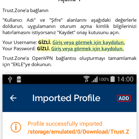
Trust.Zone'a bağlanın
"Kullanıcı Adı" ve "Şifre" alanlarını aşağıdaki değerlerle
doldurun, uygulamanın oturum açma kimlik bilgilerinizi
hatırlamasını istiyorsanız "Kaydet" onay kutusunu açın.
Your Username:
GİZLİ.
Giriş veya görmek için kaydolun.
Your Password:
GİZLİ.
Giriş veya görmek için kaydolun.
Trust.Zone'a OpenVPN bağlantısı oluşturmayı tamamlamak
için "EKLE"ye dokunun.