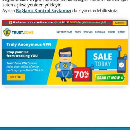
zaten açıksa yeniden yükleyin.
Ayrıca
Bağlantı Kontrol Sayfamızı
da ziyaret edebilirsiniz.
IP adresiniz: x.x.x.x ·
Macaristan ·
Şimdi
TRUST
.ZONE
! Gerçek konumunuz gizli!