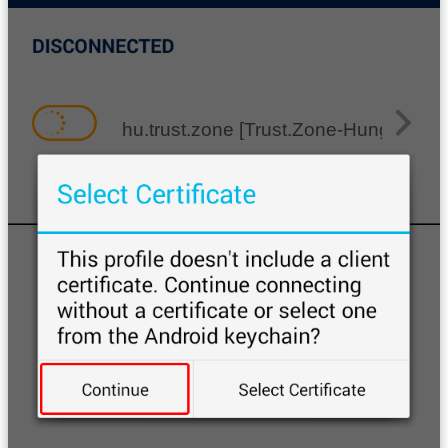
hu.trust.zone [Trust.Zone-Hungary]