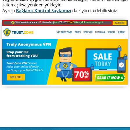
zaten açıksa yeniden yükleyin.
Ayrıca
Bağlantı Kontrol Sayfamızı
da ziyaret edebilirsiniz.
IP adresiniz: x.x.x.x ·
Kanada ·
Şimdi
TRUST
.ZONE
! Gerçek konumunuz gizli!