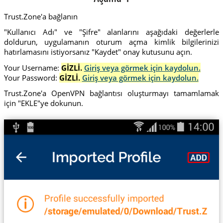
Trust.Zone'a bağlanın
"Kullanıcı Adı" ve "Şifre" alanlarını aşağıdaki değerlerle
doldurun, uygulamanın oturum açma kimlik bilgilerinizi
hatırlamasını istiyorsanız "Kaydet" onay kutusunu açın.
Your Username:
GİZLİ.
Giriş veya görmek için kaydolun.
Your Password:
GİZLİ.
Giriş veya görmek için kaydolun.
Trust.Zone'a OpenVPN bağlantısı oluşturmayı tamamlamak
için "EKLE"ye dokunun.