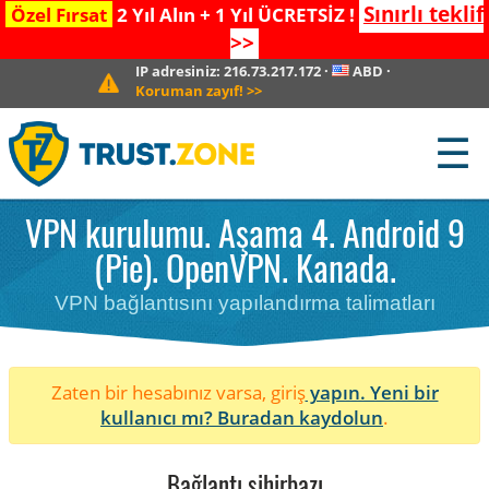
Sınırlı teklif
Özel Fırsat
2 Yıl Alın + 1 Yıl ÜCRETSİZ !
>>
IP adresiniz:
216.73.217.172
·
ABD
·
Koruman zayıf!
>>
☰
VPN kurulumu. Aşama 4. Android 9
(Pie). OpenVPN. Kanada.
VPN bağlantısını yapılandırma talimatları
Zaten bir hesabınız varsa, giriş
yapın. Yeni bir
kullanıcı mı?
Buradan kaydolun
.
Bağlantı sihirbazı