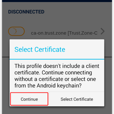
ca-on.trust.zone [Trust.Zone-Canada-