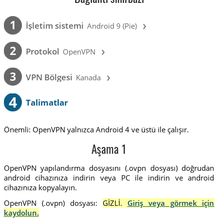
›
1
İşletim sistemi
Android 9 (Pie)
›
2
Protokol
OpenVPN
›
3
VPN Bölgesi
Kanada
4
Talimatlar
Önemli: OpenVPN yalnızca Android 4 ve üstü ile çalışır.
Aşama 1
OpenVPN yapılandırma dosyasını (.ovpn dosyası) doğrudan
android cihazınıza indirin veya PC ile indirin ve android
cihazınıza kopyalayın.
OpenVPN (.ovpn) dosyası:
GİZLİ.
Giriş veya görmek için
kaydolun.