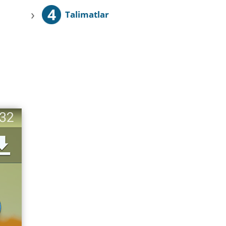
4
›
Talimatlar