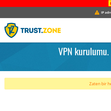
IP adr
VPN kurulumu. 
Zaten bir he