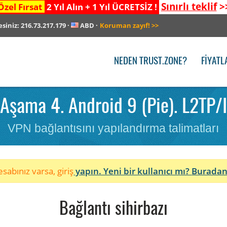
Sınırlı teklif
>
Özel Fırsat
2 Yıl Alın + 1 Yıl ÜCRETSİZ !
esiniz:
216.73.217.179
·
ABD
·
Koruman zayıf!
>>
NEDEN TRUST.ZONE?
FIYATL
Aşama 4. Android 9 (Pie). L2TP/I
VPN bağlantısını yapılandırma talimatları
sabınız varsa, giriş
yapın. Yeni bir kullanıcı mı?
Buradan
Bağlantı sihirbazı