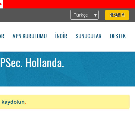
>
Türkçe
HESABIM
AR
VPN KURULUMU
İNDIR
SUNUCULAR
DESTEK
PSec. Hollanda.
 kaydolun
.