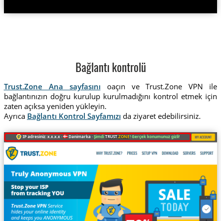
Bağlantı kontrolü
Trust.Zone Ana sayfasını
oaçın ve Trust.Zone VPN ile
bağlantınızın doğru kurulup kurulmadığını kontrol etmek için
zaten açıksa yeniden yükleyin.
Ayrıca
Bağlantı Kontrol Sayfamızı
da ziyaret edebilirsiniz.
IP adresiniz: x.x.x.x ·
Danimarka ·
Şimdi
TRUST
.ZONE
! Gerçek konumunuz gizli!