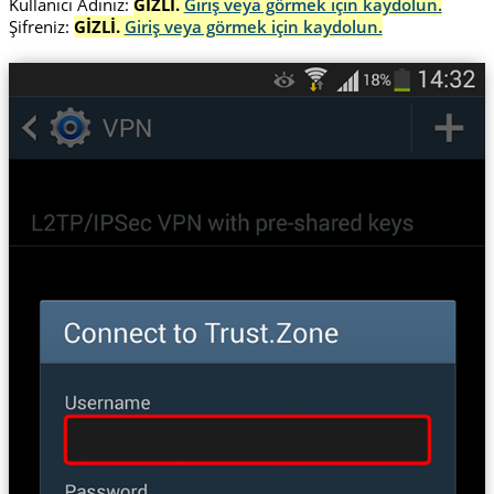
Kullanıcı Adınız:
GİZLİ.
Giriş veya görmek için kaydolun.
Şifreniz:
GİZLİ.
Giriş veya görmek için kaydolun.