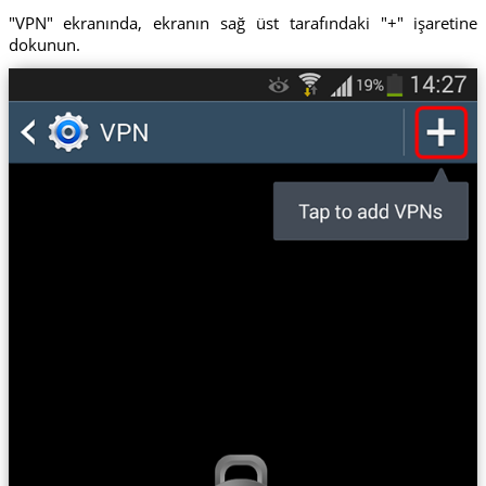
"VPN" ekranında, ekranın sağ üst tarafındaki "+" işaretine
dokunun.