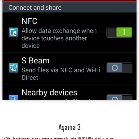
Aşama 3
VPN bağlantı ayarlarına gitmek için "VPN"e dokunun.