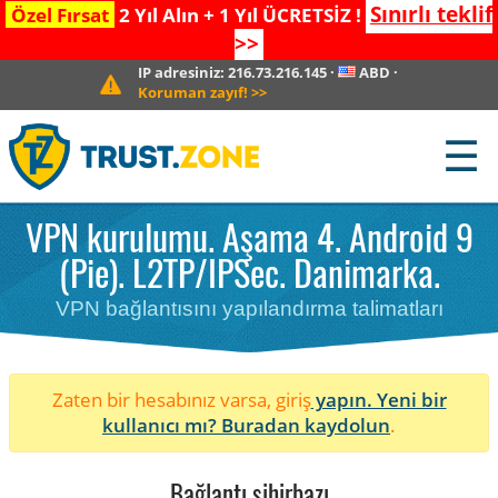
Sınırlı teklif
Özel Fırsat
2 Yıl Alın + 1 Yıl ÜCRETSİZ !
>>
IP adresiniz:
216.73.216.145
·
ABD
·
Koruman zayıf!
>>
☰
VPN kurulumu. Aşama 4. Android 9
(Pie). L2TP/IPSec. Danimarka.
VPN bağlantısını yapılandırma talimatları
Zaten bir hesabınız varsa, giriş
yapın. Yeni bir
kullanıcı mı?
Buradan kaydolun
.
Bağlantı sihirbazı