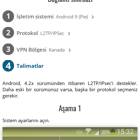
›
1
İşletim sistemi
Android 9 (Pie)
›
2
Protokol
L2TP/IPSec
›
3
VPN Bölgesi
Kanada
4
Talimatlar
Android, 4.2x sürümünden itibaren L2TP/IPsec'i destekler.
Daha eski bir sürümünüz varsa, başka bir protokol seçmeniz
gerekir.
Aşama 1
Sistem ayarlarını açın.