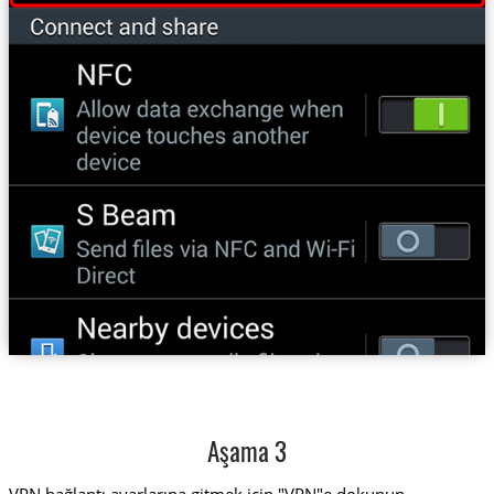
Aşama 3
VPN bağlantı ayarlarına gitmek için "VPN"e dokunun.