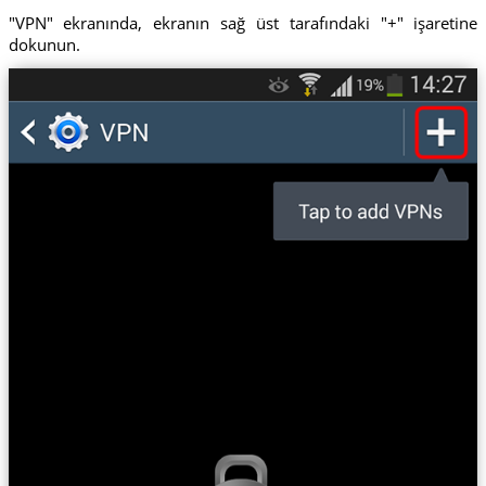
"VPN" ekranında, ekranın sağ üst tarafındaki "+" işaretine
dokunun.