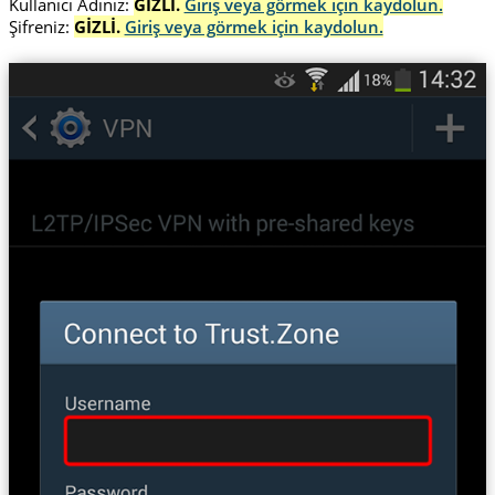
Kullanıcı Adınız:
GİZLİ.
Giriş veya görmek için kaydolun.
Şifreniz:
GİZLİ.
Giriş veya görmek için kaydolun.