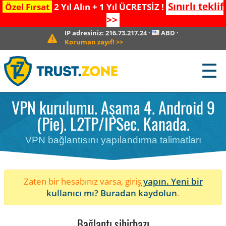
Sınırlı teklif
Özel Fırsat
2 Yıl Alın + 1 Yıl ÜCRETSİZ !
>>
IP adresiniz:
216.73.217.24
·
ABD
·
Koruman zayıf!
>>
☰
VPN kurulumu. Aşama 4. Android 9
(Pie). L2TP/IPSec. Kanada.
VPN bağlantısını yapılandırma talimatları
Zaten bir hesabınız varsa, giriş
yapın. Yeni bir
kullanıcı mı?
Buradan kaydolun
.
Bağlantı sihirbazı