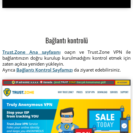
Bağlantı kontrolü
Trust.Zone Ana sayfasını
oaçın ve Trust.Zone VPN ile
bağlantınızın doğru kurulup kurulmadığını kontrol etmek için
zaten açıksa yeniden yükleyin.
Ayrıca
Bağlantı Kontrol Sayfamızı
da ziyaret edebilirsiniz.
IP adresiniz: x.x.x.x ·
Kanada ·
Şimdi
TRUST
.ZONE
! Gerçek konumunuz gizli!