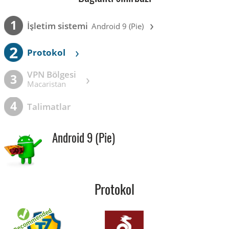
›
1
İşletim sistemi
Android 9 (Pie)
2
›
Protokol
VPN Bölgesi
›
3
Macaristan
4
Talimatlar
Android 9 (Pie)
Protokol