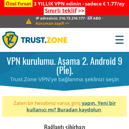
Özel Fırsat
3 YILLIK VPN edinin - sadece € 1.77/ay
Sınırlı teklif
>>
IP adresiniz:
216.73.216.177
·
ABD
·
Koruman zayıf!
>>
☰
VPN kurulumu. Aşama 2. Android 9
(Pie).
Trust.Zone VPN'ye bağlanma şeklinizi seçin
Zaten bir hesabınız varsa, giriş
yapın. Yeni bir
kullanıcı mı?
Buradan kaydolun
.
Bağlantı sihirbazı