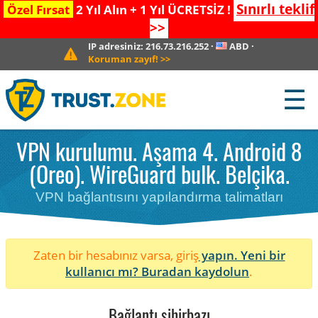
Sınırlı teklif
Özel Fırsat
2 Yıl Alın + 1 Yıl ÜCRETSİZ !
>>
IP adresiniz:
216.73.216.252
·
ABD
·
Koruman zayıf!
>>
☰
VPN kurulumu. Aşama 4. Android 8
(Oreo). WireGuard bulk. Belçika.
VPN bağlantısını yapılandırma talimatları
Zaten bir hesabınız varsa, giriş
yapın. Yeni bir
kullanıcı mı?
Buradan kaydolun
.
Bağlantı sihirbazı