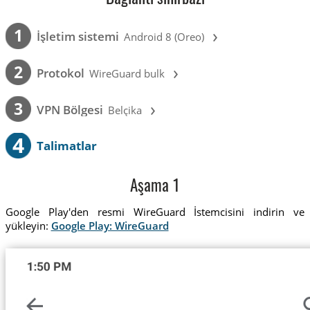
›
1
İşletim sistemi
Android 8 (Oreo)
›
2
Protokol
WireGuard bulk
›
3
VPN Bölgesi
Belçika
4
Talimatlar
Aşama 1
Google Play'den resmi WireGuard İstemcisini indirin ve
yükleyin:
Google Play: WireGuard