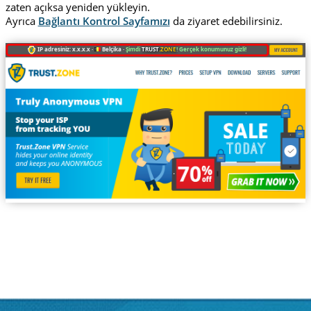
zaten açıksa yeniden yükleyin.
Ayrıca
Bağlantı Kontrol Sayfamızı
da ziyaret edebilirsiniz.
IP adresiniz: x.x.x.x ·
Belçika ·
Şimdi
TRUST
.ZONE
! Gerçek konumunuz gizli!