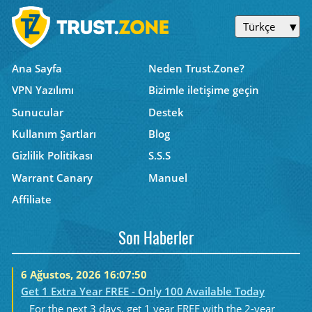
Türkçe
Ana Sayfa
Neden Trust.Zone?
VPN Yazılımı
Bizimle iletişime geçin
Sunucular
Destek
Kullanım Şartları
Blog
Gizlilik Politikası
S.S.S
Warrant Canary
Manuel
Affiliate
Son Haberler
6 Ağustos, 2026 16:07:50
Get 1 Extra Year FREE - Only 100 Available Today
For the next 3 days, get 1 year FREE with the 2-year