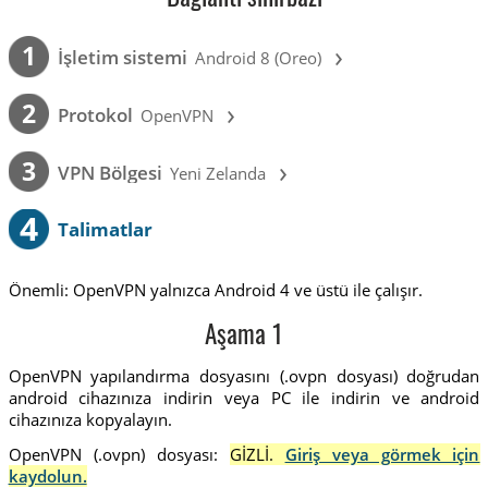
›
1
İşletim sistemi
Android 8 (Oreo)
›
2
Protokol
OpenVPN
›
3
VPN Bölgesi
Yeni Zelanda
4
Talimatlar
Önemli: OpenVPN yalnızca Android 4 ve üstü ile çalışır.
Aşama 1
OpenVPN yapılandırma dosyasını (.ovpn dosyası) doğrudan
android cihazınıza indirin veya PC ile indirin ve android
cihazınıza kopyalayın.
OpenVPN (.ovpn) dosyası:
GİZLİ.
Giriş veya görmek için
kaydolun.