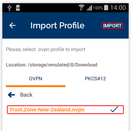
Trust.Zone-New-Zealand.ovpn