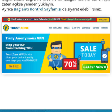
zaten açıksa yeniden yükleyin.
Ayrıca
Bağlantı Kontrol Sayfamızı
da ziyaret edebilirsiniz.
IP adresiniz: x.x.x.x ·
Yeni Zelanda ·
Şimdi
TRUST
.ZONE
! Gerçek konumunuz gizli!