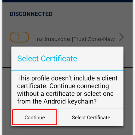
nz.trust.zone [Trust.Zone-New-Zealan