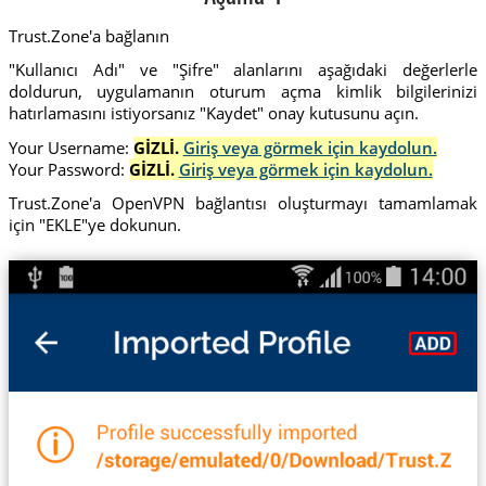
Trust.Zone'a bağlanın
"Kullanıcı Adı" ve "Şifre" alanlarını aşağıdaki değerlerle
doldurun, uygulamanın oturum açma kimlik bilgilerinizi
hatırlamasını istiyorsanız "Kaydet" onay kutusunu açın.
Your Username:
GİZLİ.
Giriş veya görmek için kaydolun.
Your Password:
GİZLİ.
Giriş veya görmek için kaydolun.
Trust.Zone'a OpenVPN bağlantısı oluşturmayı tamamlamak
için "EKLE"ye dokunun.