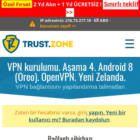
Sınırlı teklif
Özel Fırsat
2 Yıl Alın + 1 Yıl ÜCRETSİZ !
>>
IP adresiniz:
216.73.217.18
·
ABD
·
Koruman zayıf!
>>
☰
VPN kurulumu. Aşama 4. Android 8
(Oreo). OpenVPN. Yeni Zelanda.
VPN bağlantısını yapılandırma talimatları
Zaten bir hesabınız varsa, giriş
yapın. Yeni bir
kullanıcı mı?
Buradan kaydolun
.
Bağlantı sihirbazı