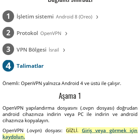
›
1
İşletim sistemi
Android 8 (Oreo)
›
2
Protokol
OpenVPN
›
3
VPN Bölgesi
İsrail
4
Talimatlar
Önemli: OpenVPN yalnızca Android 4 ve üstü ile çalışır.
Aşama 1
OpenVPN yapılandırma dosyasını (.ovpn dosyası) doğrudan
android cihazınıza indirin veya PC ile indirin ve android
cihazınıza kopyalayın.
OpenVPN (.ovpn) dosyası:
GİZLİ.
Giriş veya görmek için
kaydolun.