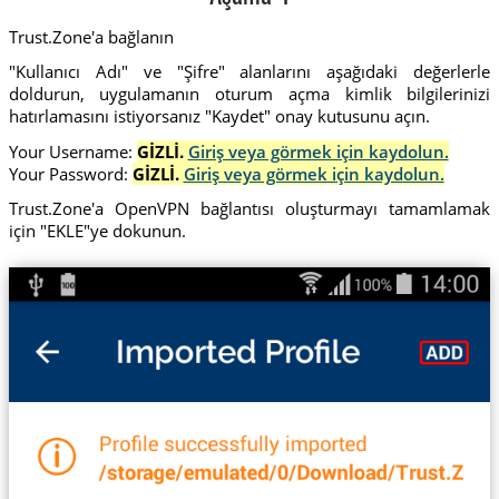
Trust.Zone'a bağlanın
"Kullanıcı Adı" ve "Şifre" alanlarını aşağıdaki değerlerle
doldurun, uygulamanın oturum açma kimlik bilgilerinizi
hatırlamasını istiyorsanız "Kaydet" onay kutusunu açın.
Your Username:
GİZLİ.
Giriş veya görmek için kaydolun.
Your Password:
GİZLİ.
Giriş veya görmek için kaydolun.
Trust.Zone'a OpenVPN bağlantısı oluşturmayı tamamlamak
için "EKLE"ye dokunun.