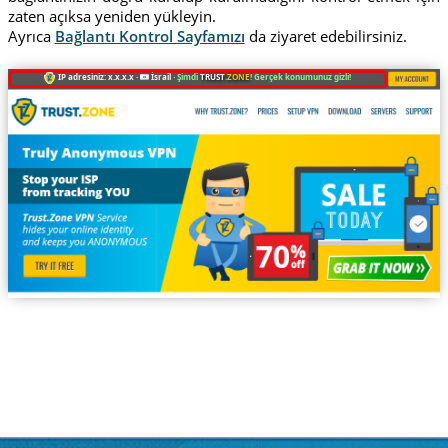
zaten açıksa yeniden yükleyin.
Ayrıca
Bağlantı Kontrol Sayfamızı
da ziyaret edebilirsiniz.
IP adresiniz: x.x.x.x ·
İsrail ·
Şimdi
TRUST
.ZONE
! Gerçek konumunuz gizli!