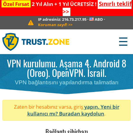
Sınırlı teklif
Özel Fırsat
2 Yıl Alın + 1 Yıl ÜCRETSİZ !
>>
IP adresiniz:
216.73.217.95
·
ABD
·
Koruman zayıf!
>>
☰
VPN kurulumu. Aşama 4. Android 8
(Oreo). OpenVPN. İsrail.
VPN bağlantısını yapılandırma talimatları
Zaten bir hesabınız varsa, giriş
yapın. Yeni bir
kullanıcı mı?
Buradan kaydolun
.
Bağlantı sihirbazı