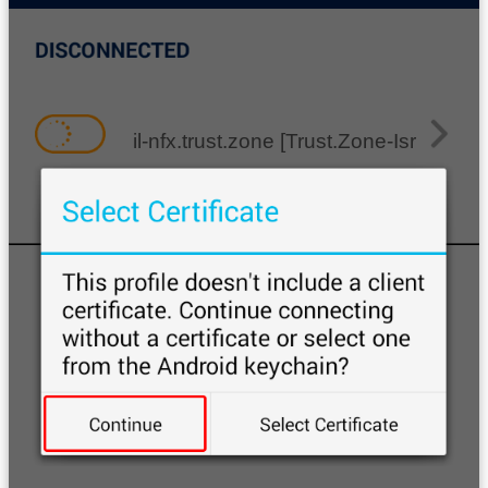
il-nfx.trust.zone [Trust.Zone-Israel-Netf