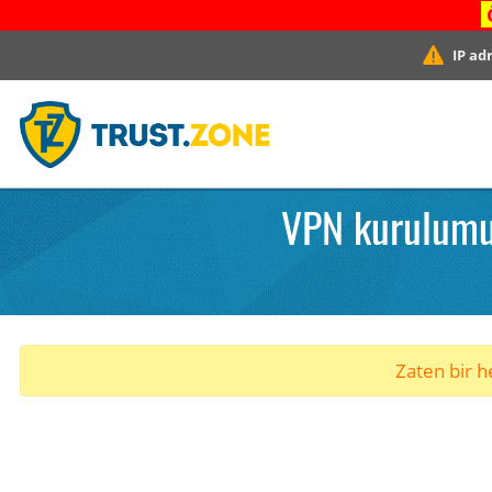
IP ad
VPN kurulumu.
Zaten bir he