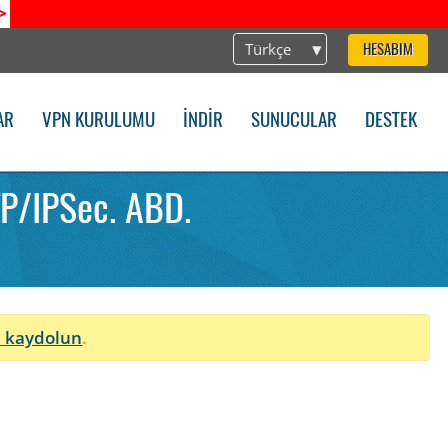
>
Türkçe
HESABIM
AR
VPN KURULUMU
İNDIR
SUNUCULAR
DESTEK
TP/IPSec. ABD.
 kaydolun
.