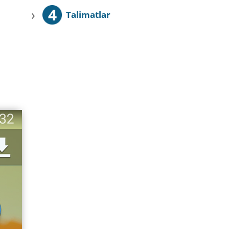
4
›
Talimatlar