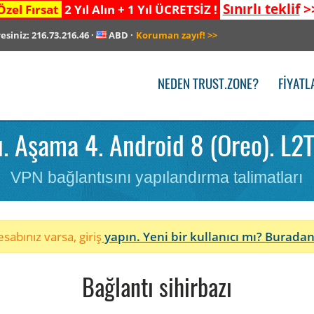
Sınırlı teklif
>
Özel Fırsat
2 Yıl Alın + 1 Yıl ÜCRETSİZ !
resiniz:
216.73.216.46
·
ABD
·
Koruman zayıf!
>>
NEDEN TRUST.ZONE?
FIYATL
 Aşama 4. Android 8 (Oreo). L2
VPN bağlantısını yapılandırma talimatları
sabınız varsa, giriş
yapın. Yeni bir kullanıcı mı?
Buradan
Bağlantı sihirbazı