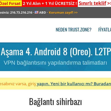
Sınırlı teklif
>
Özel Fırsat
2 Yıl Alın + 1 Yıl ÜCRETSİZ !
esiniz:
216.73.216.216
·
ABD
·
Koruman zayıf!
>>
NEDEN TRUST.ZONE?
FIYATL
Aşama 4. Android 8 (Oreo). L2TP/
VPN bağlantısını yapılandırma talimatları
sabınız varsa, giriş
yapın. Yeni bir kullanıcı mı?
Buradan
Bağlantı sihirbazı