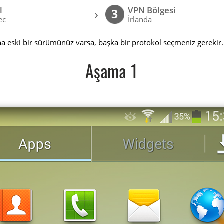
l
VPN Bölgesi
›
3
ec
İrlanda
a eski bir sürümünüz varsa, başka bir protokol seçmeniz gerekir.
Aşama 1