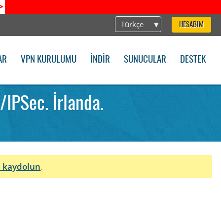
>
Türkçe
HESABIM
AR
VPN KURULUMU
İNDIR
SUNUCULAR
DESTEK
IPSec. İrlanda.
 kaydolun
.