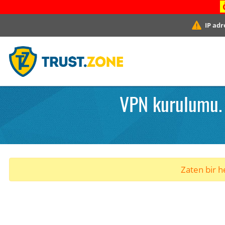
IP adr
VPN kurulumu. 
Zaten bir he