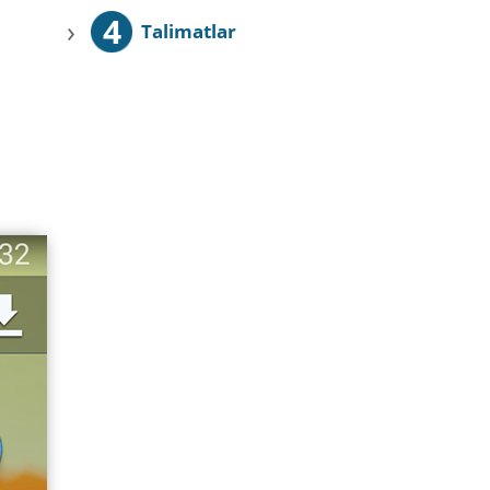
4
›
Talimatlar