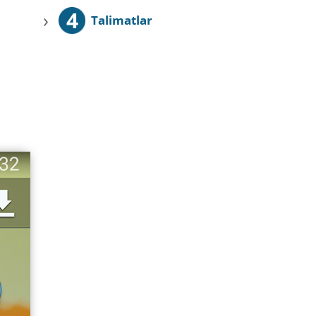
4
›
Talimatlar