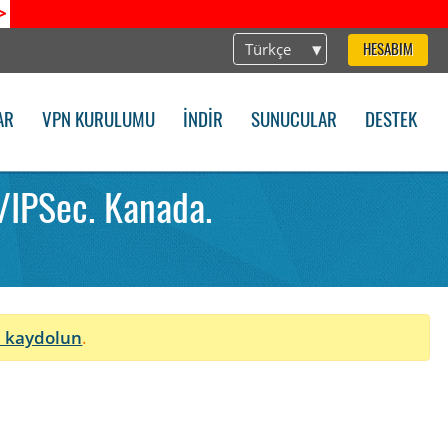
>
Türkçe
HESABIM
AR
VPN KURULUMU
İNDIR
SUNUCULAR
DESTEK
/IPSec. Kanada.
 kaydolun
.