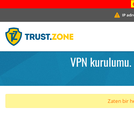
IP adr
VPN kurulumu. 
Zaten bir he