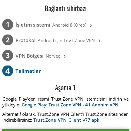
Bağlantı sihirbazı
›
1
İşletim sistemi
Android 8 (Oreo)
›
2
Protokol
Android için Trust.Zone VPN
›
3
VPN Bölgesi
Norveç
4
Talimatlar
Aşama 1
Google Play'den resmi Trust.Zone VPN İstemcisini indirin ve
yükleyin:
Google Play: Trust.Zone VPN - #1 Anonim VPN
Alternatif olarak, Trust.Zone VPN Cilent'i Trust.Zone sitesinden
indirebilirsiniz:
Trust.Zone_VPN_Client_v77.apk