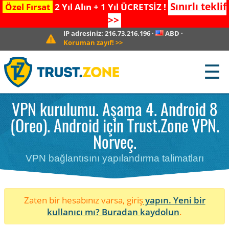
Sınırlı teklif
Özel Fırsat
2 Yıl Alın + 1 Yıl ÜCRETSİZ !
>>
IP adresiniz:
216.73.216.196
·
ABD
·
Koruman zayıf!
>>
☰
VPN kurulumu. Aşama 4. Android 8
(Oreo). Android için Trust.Zone VPN.
Norveç.
VPN bağlantısını yapılandırma talimatları
Zaten bir hesabınız varsa, giriş
yapın. Yeni bir
kullanıcı mı?
Buradan kaydolun
.