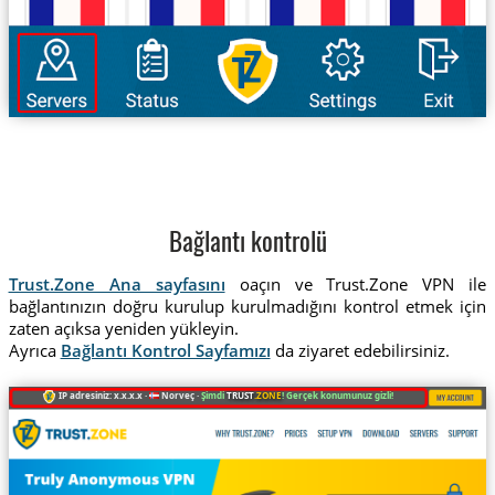
Bağlantı kontrolü
Trust.Zone Ana sayfasını
oaçın ve Trust.Zone VPN ile
bağlantınızın doğru kurulup kurulmadığını kontrol etmek için
zaten açıksa yeniden yükleyin.
Ayrıca
Bağlantı Kontrol Sayfamızı
da ziyaret edebilirsiniz.
IP adresiniz: x.x.x.x ·
Norveç ·
Şimdi
TRUST
.ZONE
! Gerçek konumunuz gizli!