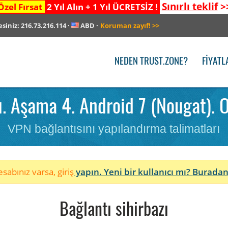
Sınırlı teklif
>
Özel Fırsat
2 Yıl Alın + 1 Yıl ÜCRETSİZ !
esiniz:
216.73.216.114
·
ABD
·
Koruman zayıf!
>>
NEDEN TRUST.ZONE?
FIYATL
. Aşama 4. Android 7 (Nougat). 
VPN bağlantısını yapılandırma talimatları
sabınız varsa, giriş
yapın. Yeni bir kullanıcı mı?
Buradan
Bağlantı sihirbazı