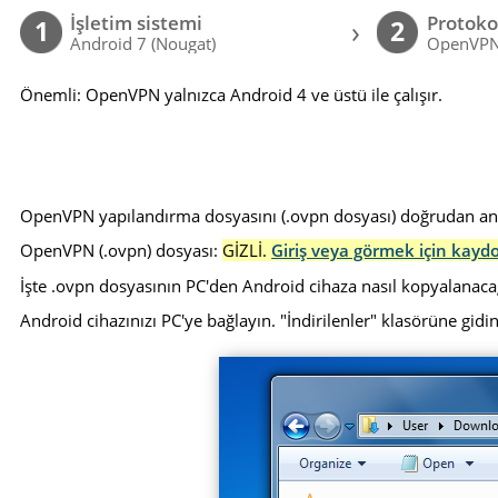
İşletim sistemi
Protoko
›
1
2
Android 7 (Nougat)
OpenVP
Önemli: OpenVPN yalnızca Android 4 ve üstü ile çalışır.
OpenVPN yapılandırma dosyasını (.ovpn dosyası) doğrudan andro
OpenVPN (.ovpn) dosyası:
GİZLİ.
Giriş veya görmek için kayd
İşte .ovpn dosyasının PC'den Android cihaza nasıl kopyalanaca
Android cihazınızı PC'ye bağlayın. "İndirilenler" klasörüne gidin