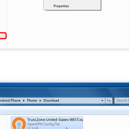
Trust.Zone-United-States-WEST.ovpn