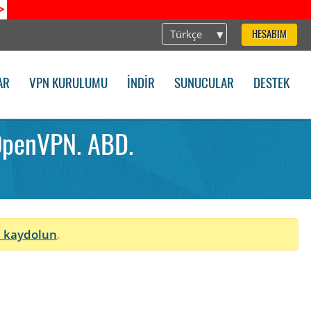
>
Türkçe
HESABIM
AR
VPN KURULUMU
İNDIR
SUNUCULAR
DESTEK
OpenVPN. ABD.
 kaydolun
.