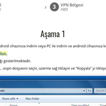
l
VPN Bölgesi
›
3
N
ABD
Aşama 1
id cihazınıza indirin veya PC ile indirin ve android cihazınıza k
olun.
ğı gösterilmektedir.
, .ovpn dosyasını seçin, üzerine sağ tıklayın ve "Kopyala" yı tıklay