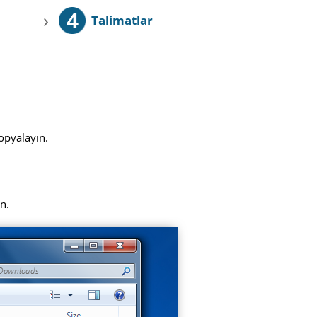
4
›
Talimatlar
opyalayın.
ın.