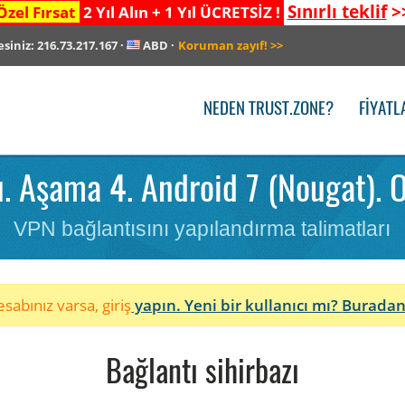
Sınırlı teklif
>
Özel Fırsat
2 Yıl Alın + 1 Yıl ÜCRETSİZ !
esiniz:
216.73.217.167
·
ABD
·
Koruman zayıf!
>>
NEDEN TRUST.ZONE?
FIYATL
. Aşama 4. Android 7 (Nougat). 
VPN bağlantısını yapılandırma talimatları
sabınız varsa, giriş
yapın. Yeni bir kullanıcı mı?
Buradan
Bağlantı sihirbazı