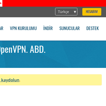
>
Türkçe
HESABIM
AR
VPN KURULUMU
İNDIR
SUNUCULAR
DESTEK
OpenVPN. ABD.
 kaydolun
.