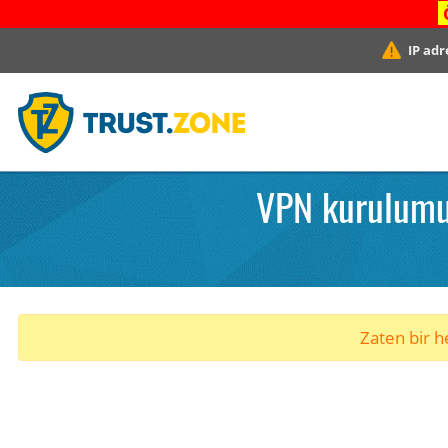
IP adr
VPN kurulumu
Zaten bir he