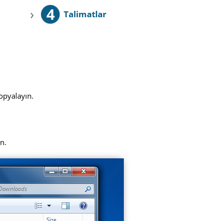
4
›
Talimatlar
opyalayın.
ın.