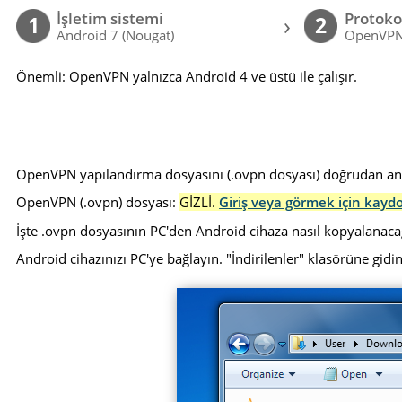
İşletim sistemi
Protoko
›
1
2
Android 7 (Nougat)
OpenVP
Önemli: OpenVPN yalnızca Android 4 ve üstü ile çalışır.
OpenVPN yapılandırma dosyasını (.ovpn dosyası) doğrudan andro
OpenVPN (.ovpn) dosyası:
GİZLİ.
Giriş veya görmek için kayd
İşte .ovpn dosyasının PC'den Android cihaza nasıl kopyalanaca
Android cihazınızı PC'ye bağlayın. "İndirilenler" klasörüne gidin