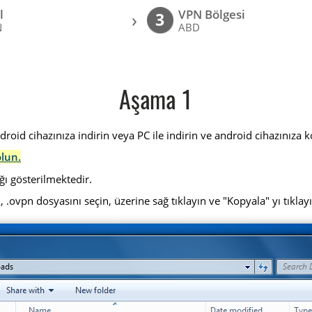
l
VPN Bölgesi
›
3
N
ABD
Aşama 1
id cihazınıza indirin veya PC ile indirin ve android cihazınıza k
olun.
ğı gösterilmektedir.
, .ovpn dosyasını seçin, üzerine sağ tıklayın ve "Kopyala" yı tıklay