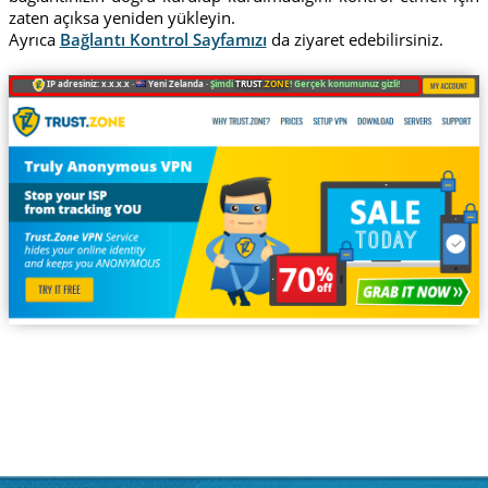
zaten açıksa yeniden yükleyin.
Ayrıca
Bağlantı Kontrol Sayfamızı
da ziyaret edebilirsiniz.
IP adresiniz: x.x.x.x ·
Yeni Zelanda ·
Şimdi
TRUST
.ZONE
! Gerçek konumunuz gizli!