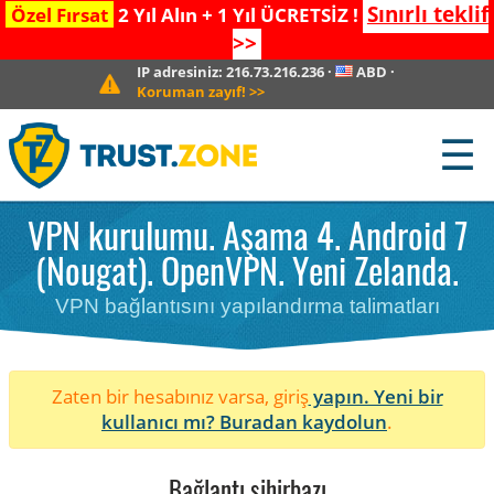
Sınırlı teklif
Özel Fırsat
2 Yıl Alın + 1 Yıl ÜCRETSİZ !
>>
IP adresiniz:
216.73.216.236
·
ABD
·
Koruman zayıf!
>>
☰
VPN kurulumu. Aşama 4. Android 7
(Nougat). OpenVPN. Yeni Zelanda.
VPN bağlantısını yapılandırma talimatları
Zaten bir hesabınız varsa, giriş
yapın. Yeni bir
kullanıcı mı?
Buradan kaydolun
.
Bağlantı sihirbazı