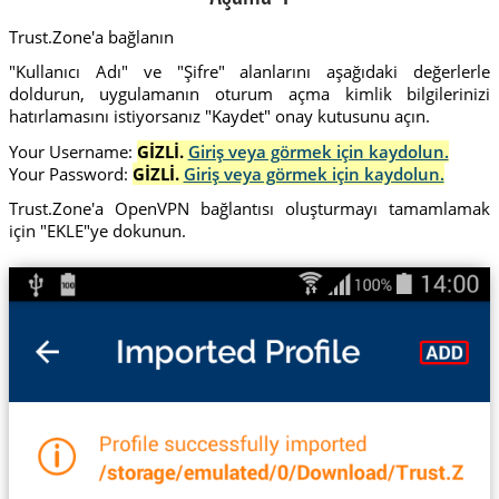
Trust.Zone'a bağlanın
"Kullanıcı Adı" ve "Şifre" alanlarını aşağıdaki değerlerle
doldurun, uygulamanın oturum açma kimlik bilgilerinizi
hatırlamasını istiyorsanız "Kaydet" onay kutusunu açın.
Your Username:
GİZLİ.
Giriş veya görmek için kaydolun.
Your Password:
GİZLİ.
Giriş veya görmek için kaydolun.
Trust.Zone'a OpenVPN bağlantısı oluşturmayı tamamlamak
için "EKLE"ye dokunun.