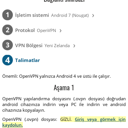
›
1
İşletim sistemi
Android 7 (Nougat)
›
2
Protokol
OpenVPN
›
3
VPN Bölgesi
Yeni Zelanda
4
Talimatlar
Önemli: OpenVPN yalnızca Android 4 ve üstü ile çalışır.
Aşama 1
OpenVPN yapılandırma dosyasını (.ovpn dosyası) doğrudan
android cihazınıza indirin veya PC ile indirin ve android
cihazınıza kopyalayın.
OpenVPN (.ovpn) dosyası:
GİZLİ.
Giriş veya görmek için
kaydolun.