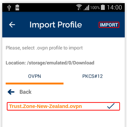
Trust.Zone-New-Zealand.ovpn