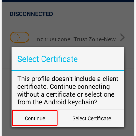
nz.trust.zone [Trust.Zone-New-Zealan