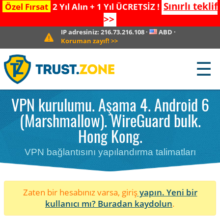
Sınırlı teklif
Özel Fırsat
2 Yıl Alın + 1 Yıl ÜCRETSİZ !
>>
IP adresiniz:
216.73.216.108
·
ABD
·
Koruman zayıf!
>>
☰
VPN kurulumu. Aşama 4. Android 6
(Marshmallow). WireGuard bulk.
Hong Kong.
VPN bağlantısını yapılandırma talimatları
Zaten bir hesabınız varsa, giriş
yapın. Yeni bir
kullanıcı mı?
Buradan kaydolun
.