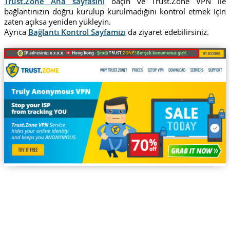
Trust.Zone Ana sayfasını
oaçın ve Trust.Zone VPN ile
bağlantınızın doğru kurulup kurulmadığını kontrol etmek için
zaten açıksa yeniden yükleyin.
Ayrıca
Bağlantı Kontrol Sayfamızı
da ziyaret edebilirsiniz.
IP adresiniz: x.x.x.x ·
Hong Kong ·
Şimdi
TRUST
.ZONE
! Gerçek konumunuz gizli!