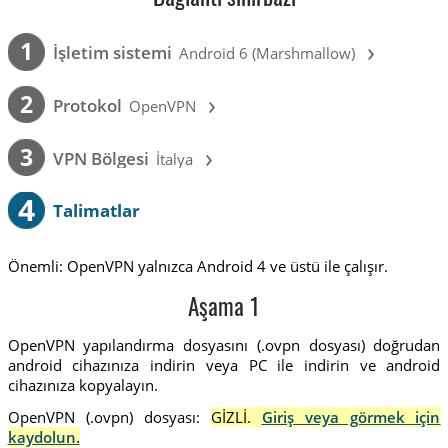
›
1
İşletim sistemi
Android 6 (Marshmallow)
›
2
Protokol
OpenVPN
›
3
VPN Bölgesi
İtalya
4
Talimatlar
Önemli: OpenVPN yalnızca Android 4 ve üstü ile çalışır.
Aşama 1
OpenVPN yapılandırma dosyasını (.ovpn dosyası) doğrudan
android cihazınıza indirin veya PC ile indirin ve android
cihazınıza kopyalayın.
OpenVPN (.ovpn) dosyası:
GİZLİ.
Giriş veya görmek için
kaydolun.