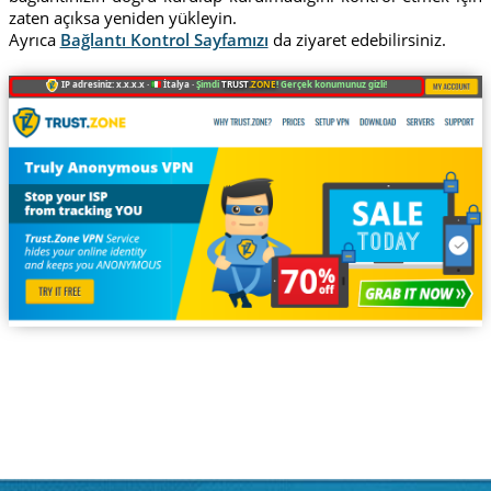
zaten açıksa yeniden yükleyin.
Ayrıca
Bağlantı Kontrol Sayfamızı
da ziyaret edebilirsiniz.
IP adresiniz: x.x.x.x ·
İtalya ·
Şimdi
TRUST
.ZONE
! Gerçek konumunuz gizli!