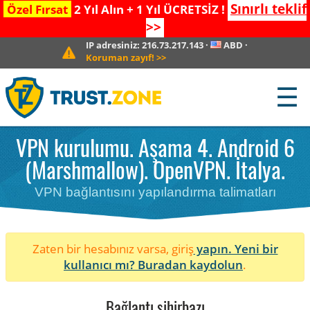
Sınırlı teklif
Özel Fırsat
2 Yıl Alın + 1 Yıl ÜCRETSİZ !
>>
IP adresiniz:
216.73.217.143
·
ABD
·
Koruman zayıf!
>>
☰
VPN kurulumu. Aşama 4. Android 6
(Marshmallow). OpenVPN. İtalya.
VPN bağlantısını yapılandırma talimatları
Zaten bir hesabınız varsa, giriş
yapın. Yeni bir
kullanıcı mı?
Buradan kaydolun
.
Bağlantı sihirbazı