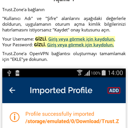
Trust.Zone'a bağlanın
"Kullanıcı Adı" ve "Şifre" alanlarını aşağıdaki değerlerle
doldurun, uygulamanın oturum açma kimlik bilgilerinizi
hatırlamasını istiyorsanız "Kaydet" onay kutusunu açın.
Your Username:
GİZLİ.
Giriş veya görmek için kaydolun.
Your Password:
GİZLİ.
Giriş veya görmek için kaydolun.
Trust.Zone'a OpenVPN bağlantısı oluşturmayı tamamlamak
için "EKLE"ye dokunun.