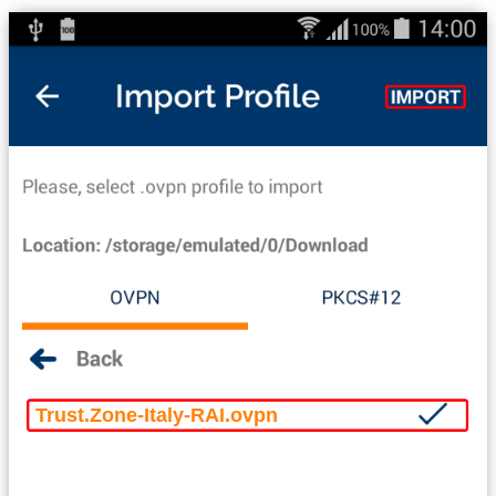
Trust.Zone-Italy-RAI.ovpn