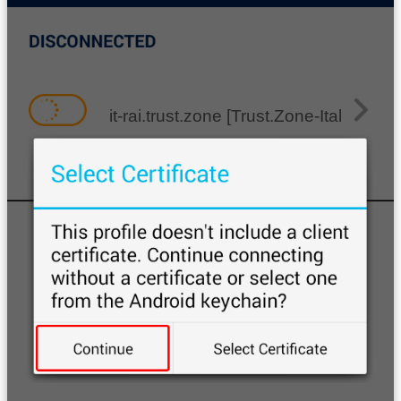
it-rai.trust.zone [Trust.Zone-Italy-RAI]