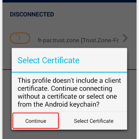
fr-par.trust.zone [Trust.Zone-France-Pa