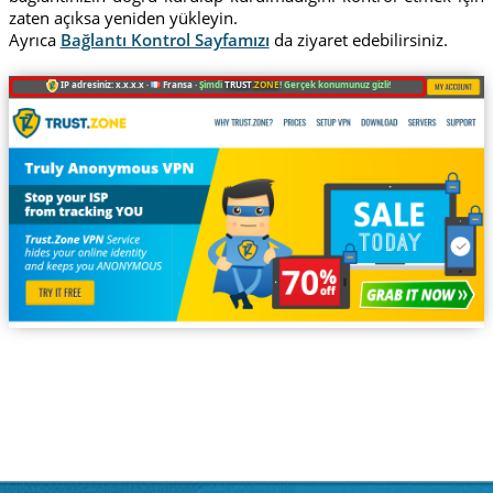
zaten açıksa yeniden yükleyin.
Ayrıca
Bağlantı Kontrol Sayfamızı
da ziyaret edebilirsiniz.
IP adresiniz: x.x.x.x ·
Fransa ·
Şimdi
TRUST
.ZONE
! Gerçek konumunuz gizli!