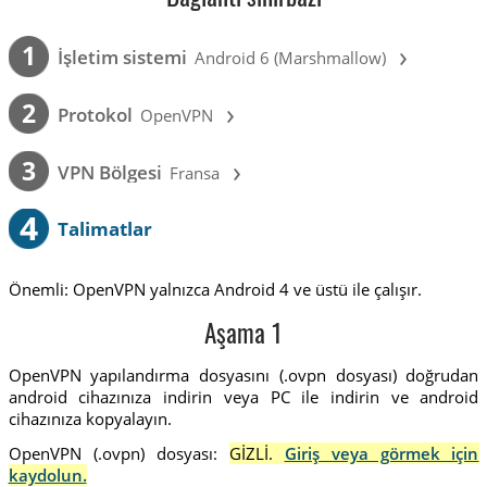
›
1
İşletim sistemi
Android 6 (Marshmallow)
›
2
Protokol
OpenVPN
›
3
VPN Bölgesi
Fransa
4
Talimatlar
Önemli: OpenVPN yalnızca Android 4 ve üstü ile çalışır.
Aşama 1
OpenVPN yapılandırma dosyasını (.ovpn dosyası) doğrudan
android cihazınıza indirin veya PC ile indirin ve android
cihazınıza kopyalayın.
OpenVPN (.ovpn) dosyası:
GİZLİ.
Giriş veya görmek için
kaydolun.