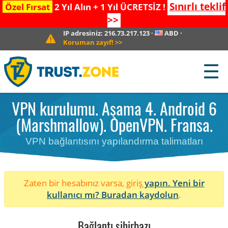
Sınırlı teklif
Özel Fırsat
2 Yıl Alın + 1 Yıl ÜCRETSİZ !
>>
IP adresiniz:
216.73.217.123
·
ABD
·
Koruman zayıf!
>>
☰
VPN kurulumu. Aşama 4. Android 6
(Marshmallow). OpenVPN. Fransa.
VPN bağlantısını yapılandırma talimatları
Zaten bir hesabınız varsa, giriş
yapın. Yeni bir
kullanıcı mı?
Buradan kaydolun
.
Bağlantı sihirbazı