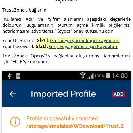
Trust.Zone'a bağlanın
"Kullanıcı Adı" ve "Şifre" alanlarını aşağıdaki değerlerle
doldurun, uygulamanın oturum açma kimlik bilgilerinizi
hatırlamasını istiyorsanız "Kaydet" onay kutusunu açın.
Your Username:
GİZLİ.
Giriş veya görmek için kaydolun.
Your Password:
GİZLİ.
Giriş veya görmek için kaydolun.
Trust.Zone'a OpenVPN bağlantısı oluşturmayı tamamlamak
için "EKLE"ye dokunun.