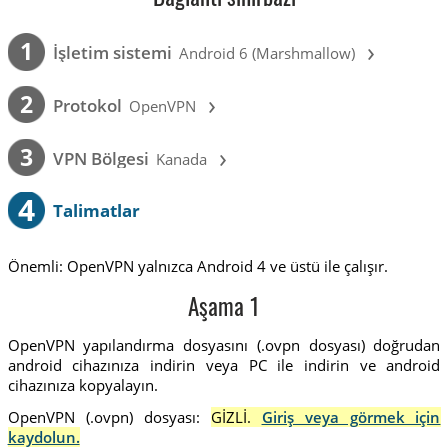
›
1
İşletim sistemi
Android 6 (Marshmallow)
›
2
Protokol
OpenVPN
›
3
VPN Bölgesi
Kanada
4
Talimatlar
Önemli: OpenVPN yalnızca Android 4 ve üstü ile çalışır.
Aşama 1
OpenVPN yapılandırma dosyasını (.ovpn dosyası) doğrudan
android cihazınıza indirin veya PC ile indirin ve android
cihazınıza kopyalayın.
OpenVPN (.ovpn) dosyası:
GİZLİ.
Giriş veya görmek için
kaydolun.