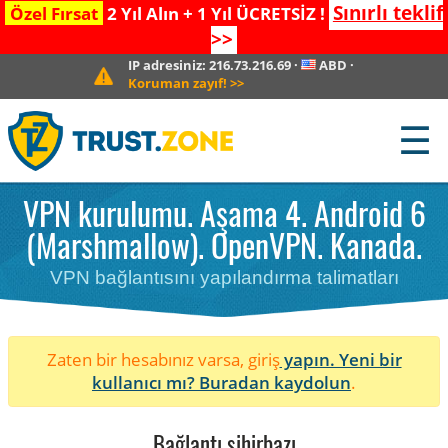
Sınırlı teklif
Özel Fırsat
2 Yıl Alın + 1 Yıl ÜCRETSİZ !
>>
IP adresiniz:
216.73.216.69
·
ABD
·
Koruman zayıf!
>>
☰
VPN kurulumu. Aşama 4. Android 6
(Marshmallow). OpenVPN. Kanada.
VPN bağlantısını yapılandırma talimatları
Zaten bir hesabınız varsa, giriş
yapın. Yeni bir
kullanıcı mı?
Buradan kaydolun
.
Bağlantı sihirbazı