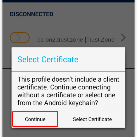
ca-on2.trust.zone [Trust.Zone-Canada