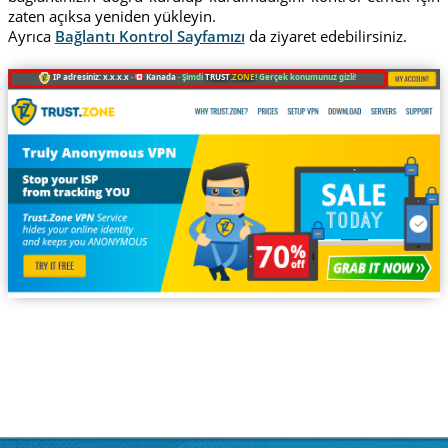
zaten açıksa yeniden yükleyin.
Ayrıca
Bağlantı Kontrol Sayfamızı
da ziyaret edebilirsiniz.
IP adresiniz: x.x.x.x ·
Kanada ·
Şimdi
TRUST
.ZONE
! Gerçek konumunuz gizli!