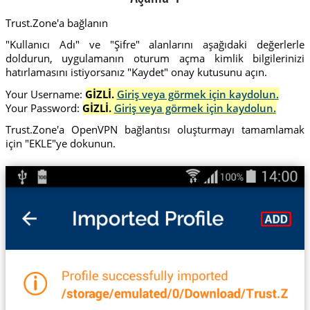
Trust.Zone'a bağlanın
"Kullanıcı Adı" ve "Şifre" alanlarını aşağıdaki değerlerle
doldurun, uygulamanın oturum açma kimlik bilgilerinizi
hatırlamasını istiyorsanız "Kaydet" onay kutusunu açın.
Your Username:
GİZLİ.
Giriş veya görmek için kaydolun.
Your Password:
GİZLİ.
Giriş veya görmek için kaydolun.
Trust.Zone'a OpenVPN bağlantısı oluşturmayı tamamlamak
için "EKLE"ye dokunun.